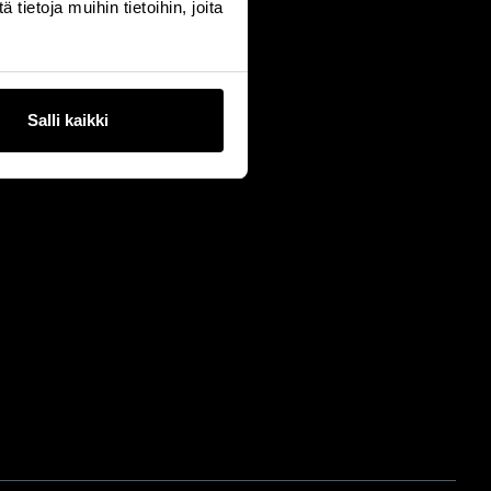
ietoja muihin tietoihin, joita
Salli kaikki