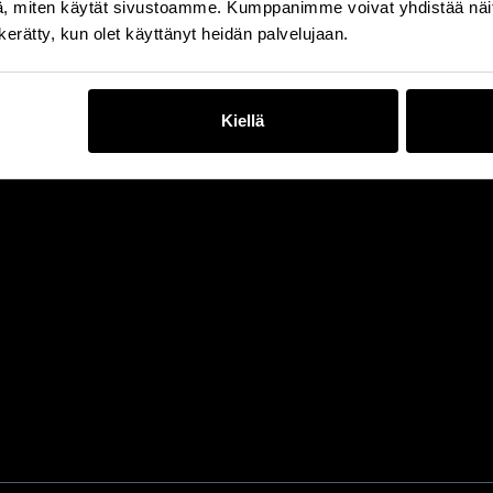
, miten käytät sivustoamme. Kumppanimme voivat yhdistää näitä t
n kerätty, kun olet käyttänyt heidän palvelujaan.
Kiellä