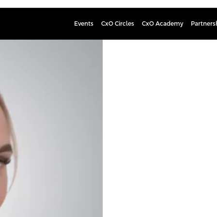
Events
CxO Circles
CxO Academy
Partners
Maija Kä
Marketing Manager