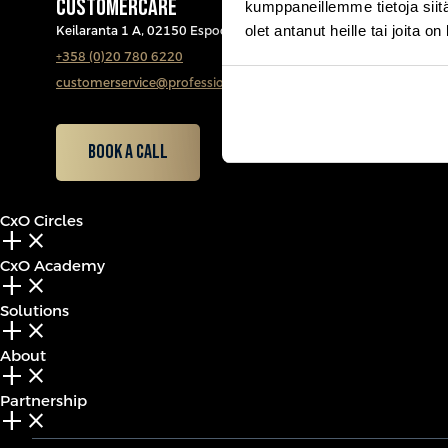
CUSTOMERCARE
kumppaneillemme tietoja siitä
olet antanut heille tai joita o
Keilaranta 1 A, 02150 Espoo
+358 (0)20 780 6220
customerservice@professio.fi
Book a call
CxO Circles
add_2
close
CxO Academy
add_2
close
Solutions
add_2
close
About
add_2
close
Partnership
add_2
close