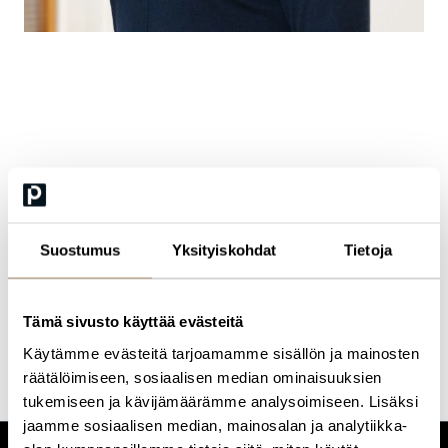
Marika Östman
Aikuis- ja nuorisopsykiatrian erikoislääkäri,
neuropsykiatri, psykoterapeutti
Marika Östman on nuoriso- ja aikuispsykiatrian erikoislääkäri sekä
Suostumus
Yksityiskohdat
Tietoja
psykoterapeutti. Hän on erikoistunut neuropsykiatrisiin häiriöihin
ja työskentelee Psykiatrikeskus Neuronovumissa, jossa hän toimii
osana moniammatillista neuropsykiatrian asiantuntijatiimiä.
Aiemmin Östman on toiminut TYKS:n neuropsykiatrian
Tämä sivusto käyttää evästeitä
osastonylilääkärinä sekä nuorisopsykiatrian vastuualuejohtajana.
Käytämme evästeitä tarjoamamme sisällön ja mainosten
räätälöimiseen, sosiaalisen median ominaisuuksien
tukemiseen ja kävijämäärämme analysoimiseen. Lisäksi
jaamme sosiaalisen median, mainosalan ja analytiikka-