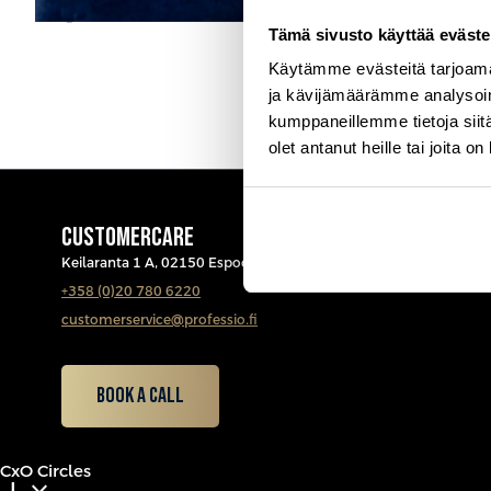
Tämä sivusto käyttää eväste
Käytämme evästeitä tarjoama
ja kävijämäärämme analysoim
kumppaneillemme tietoja siitä
olet antanut heille tai joita o
CUSTOMERCARE
Keilaranta 1 A, 02150 Espoo
+358 (0)20 780 6220
customerservice@professio.fi
Book a call
CxO Circles