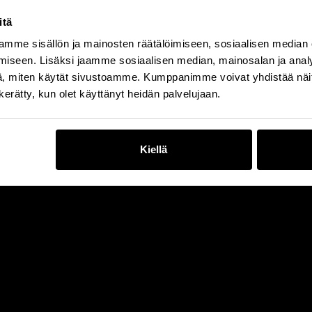
itä
mme sisällön ja mainosten räätälöimiseen, sosiaalisen median
iseen. Lisäksi jaamme sosiaalisen median, mainosalan ja analy
, miten käytät sivustoamme. Kumppanimme voivat yhdistää näitä t
n kerätty, kun olet käyttänyt heidän palvelujaan.
Kiellä