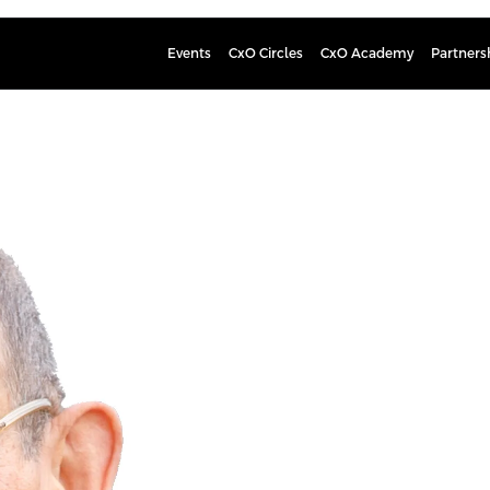
Events
CxO Circles
CxO Academy
Partners
Mark Sma
Global IT Service Manageme
Mark is a writer, coach, and bridge
on IT service management. He has 
movement and ITIL. Serving the ITI
Experience (2026), and co-author 
(2026). Mark has shared knowledge 