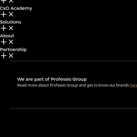
add_2
close
CxO Academy
add_2
close
Solutions
add_2
close
About
add_2
close
Partnership
add_2
close
We are part of Professio Group
Read more about Professio Group and get to know our brands
her