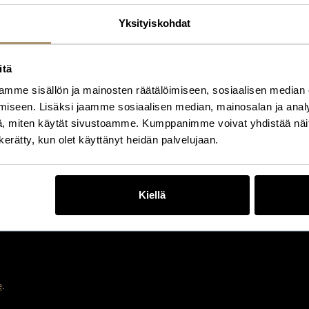
Yksityiskohdat
itä
mme sisällön ja mainosten räätälöimiseen, sosiaalisen median
iseen. Lisäksi jaamme sosiaalisen median, mainosalan ja analy
, miten käytät sivustoamme. Kumppanimme voivat yhdistää näitä t
n kerätty, kun olet käyttänyt heidän palvelujaan.
Kiellä
e
.