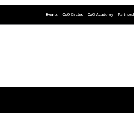
Events
CxO Circles
CxO Academy
Partners
Matti Ahl
neurologi, HUS