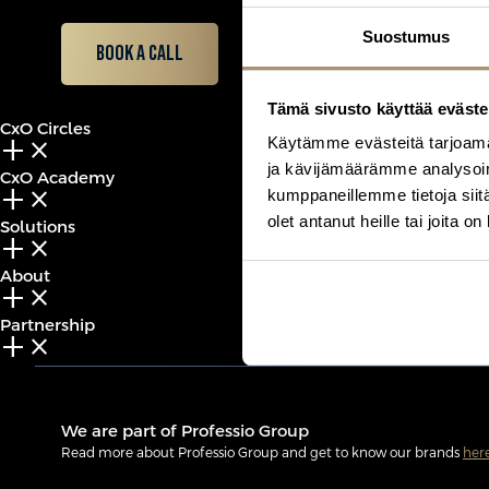
Suostumus
Book a call
Tämä sivusto käyttää eväste
CxO Circles
Käytämme evästeitä tarjoama
add_2
close
ja kävijämäärämme analysoim
CxO Academy
add_2
close
kumppaneillemme tietoja siitä
olet antanut heille tai joita o
Solutions
add_2
close
About
add_2
close
Partnership
add_2
close
We are part of Professio Group
Read more about Professio Group and get to know our brands
her