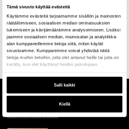
Tämä sivusto käyttää evästeitä
Minulla on pitkä kokemus myös laajoista julkishallinnon
koulutushankkeista, muun muassa Suomen valtioneuvoston
Käytämme evästeitä tarjoamamme sisällön ja mainosten
uuden asianhallintajärjestelmän käyttöönottokoulutuksista usean
räätälöimiseen, sosiaalisen median ominaisuuksien
vuoden ajalta.
tukemiseen ja kävijämäärämme analysoimiseen. Lisäksi
Kouluttajana vahvuuksiani ovat rauhallinen ja selkeä opetustapa,
jaamme sosiaalisen median, mainosalan ja analytiikka-
osallistujien huomioiminen sekä kyky tehdä tietotekniikasta
helposti lähestyttävää kaiken tasoisille käyttäjille. Erityisen
alan kumppaneillemme tietoja siitä, miten käytät
mielelläni koulutan perustason käyttäjiä sekä ikääntyneitä
sivustoamme. Kumppanimme voivat yhdistää näitä
oppijoita.
tietoja muihin tietoihin, joita olet antanut heille tai joita on
kerätty, kun olet käyttänyt heidän palvelujaan.
Salli kaikki
CUSTOMERCARE
Keilaranta 1 A, 02150 Espoo
Kiellä
+358 (0)20 780 6220
customerservice@professio.fi