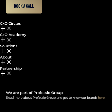
Book a call
CxO Circles
add_2
close
CxO Academy
add_2
close
Solutions
add_2
close
About
add_2
close
Partnership
add_2
close
We are part of Professio Group
Read more about Professio Group and get to know our brands
here
.