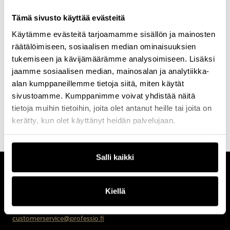
Hän työskentelee tuotejohtamisen, muotoilun ja kehityksen
Tämä sivusto käyttää evästeitä
rajapinnassa, fasilitoi yhteistyötä ja kehittää toimintamalleja, jotka
auttavat tiimejä työskentelemään selkeämmin ja tehokkaammin.
Käytämme evästeitä tarjoamamme sisällön ja mainosten
Miaa motivoi designin vaikutus liiketoimintaan, kestävien
räätälöimiseen, sosiaalisen median ominaisuuksien
toimintatapojen rakentaminen sekä tiimien ja yksilöiden
tukemiseen ja kävijämäärämme analysoimiseen. Lisäksi
ammatillisen kasvun tukeminen.
jaamme sosiaalisen median, mainosalan ja analytiikka-
alan kumppaneillemme tietoja siitä, miten käytät
sivustoamme. Kumppanimme voivat yhdistää näitä
tietoja muihin tietoihin, joita olet antanut heille tai joita on
kerätty, kun olet käyttänyt heidän palvelujaan.
Salli kaikki
CUSTOMERCARE
Kiellä
Keilaranta 1 A, 02150 Espoo
+358 (0)20 780 6220
customerservice@professio.fi