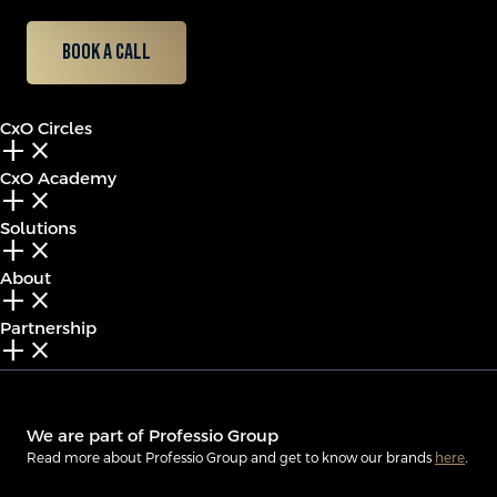
Book a call
CxO Circles
add_2
close
CxO Academy
add_2
close
Solutions
add_2
close
About
add_2
close
Partnership
add_2
close
We are part of Professio Group
Read more about Professio Group and get to know our brands
here
.