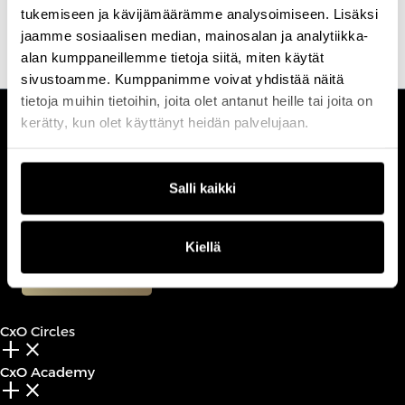
Etsi koulutus & tapahtuma
Ota yhteyttä
tukemiseen ja kävijämäärämme analysoimiseen. Lisäksi
jaamme sosiaalisen median, mainosalan ja analytiikka-
alan kumppaneillemme tietoja siitä, miten käytät
sivustoamme. Kumppanimme voivat yhdistää näitä
tietoja muihin tietoihin, joita olet antanut heille tai joita on
kerätty, kun olet käyttänyt heidän palvelujaan.
CUSTOMERCARE
Keilaranta 1 A, 02150 Espoo
+358 (0)20 780 6220
Salli kaikki
customerservice@professio.fi
Kiellä
Book a call
CxO Circles
add_2
close
CxO Academy
add_2
close