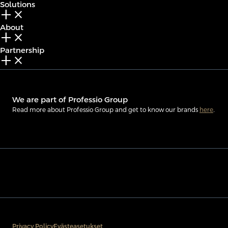
Solutions
add_2
close
About
add_2
close
Partnership
add_2
close
We are part of Professio Group
Read more about Professio Group and get to know our brands
here
.
Privacy Policy
Evästeasetukset