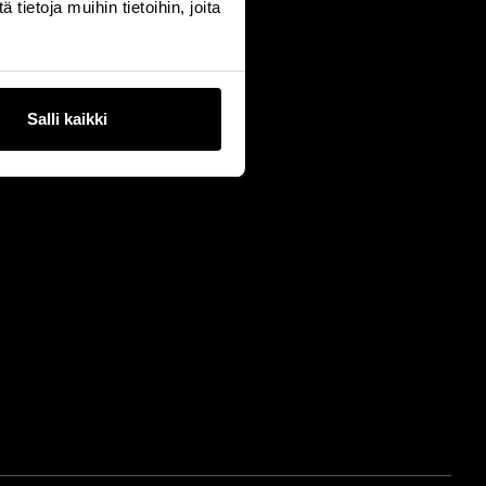
ietoja muihin tietoihin, joita
Salli kaikki