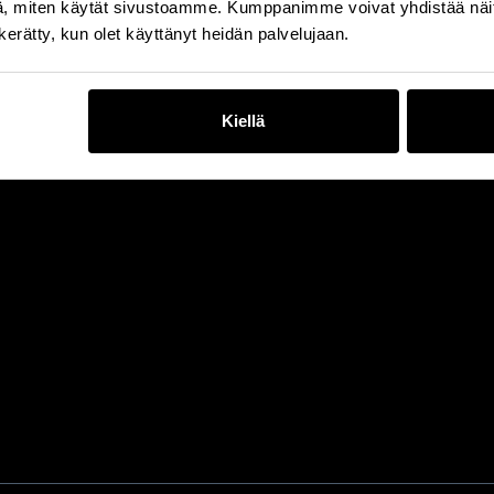
, miten käytät sivustoamme. Kumppanimme voivat yhdistää näitä t
n kerätty, kun olet käyttänyt heidän palvelujaan.
Kiellä