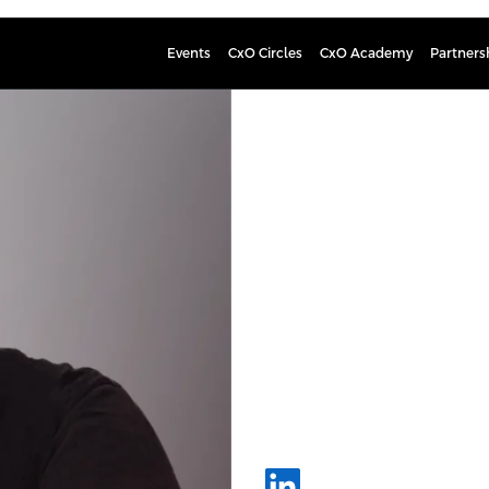
Events
CxO Circles
CxO Academy
Partners
Mi­kael H
Kasvumarkkinoinnin ja tekoä
Mikael on tekoälyyn erikoistunut as
Growthlandin sekä Mentorsprint-tek
markkinoinnista, myynnistä ja liik
Hänet tunnetaan tekoälyn käytännö
erityisosaamista ovat generatiivise
toimiviksi kokonaisuuksiksi sekä ra
tekoälyn tuominen osaksi olemassa o
Mikaelin koulutukset ja työpajat ovat
voidaan hyödyntää aidosti arjen työs
erilaisissa tapahtumissa.