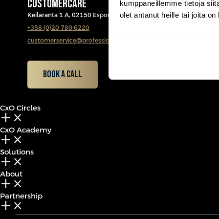
CUSTOMERCARE
kumppaneillemme tietoja siitä
olet antanut heille tai joita o
Keilaranta 1 A, 02150 Espoo
+358 (0)20 780 6220
customerservice@professio.fi
Book a call
CxO Circles
add_2
close
CxO Academy
add_2
close
Solutions
add_2
close
About
add_2
close
Partnership
add_2
close