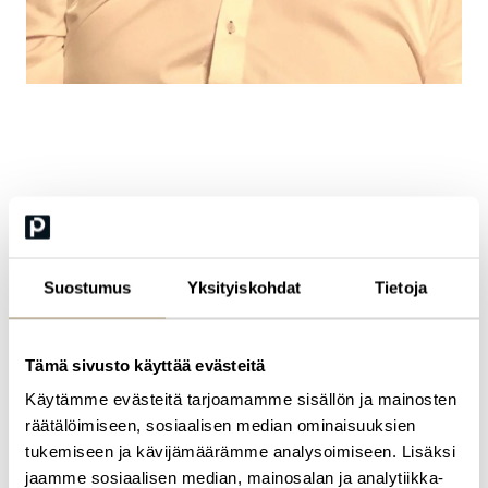
Mikko Matikkala
johtava varautumisasiantuntija, operatiivinen osasto,
Huoltovarmuuskeskus
Suostumus
Yksityiskohdat
Tietoja
Mikolla on yli neljännesvuosisadan kokemus lääkinnällisten
laitteiden valmistuksesta, hankinnoista ja logistiikasta. Covid19 -
Pandemiasta alkaen hän on rakentanut etupäässä sosiaali- ja
Tämä sivusto käyttää evästeitä
terveydenhuollon varautumista Suomessa ja siirtyi keväällä
alueellisen varautumisen pariin.
Käytämme evästeitä tarjoamamme sisällön ja mainosten
räätälöimiseen, sosiaalisen median ominaisuuksien
tukemiseen ja kävijämäärämme analysoimiseen. Lisäksi
jaamme sosiaalisen median, mainosalan ja analytiikka-