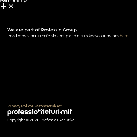
Partnership
add_2
close
We are part of Professio Group
Read more about Professio Group and get to know our brands
here
.
Privacy Policy
Evästeasetukset
Copyright © 2026 Professio Executive