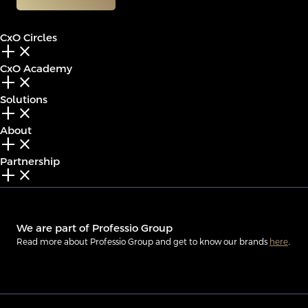
CxO Circles
add_2
close
CxO Academy
add_2
close
Solutions
add_2
close
About
add_2
close
Partnership
add_2
close
We are part of Professio Group
Read more about Professio Group and get to know our brands
here
.