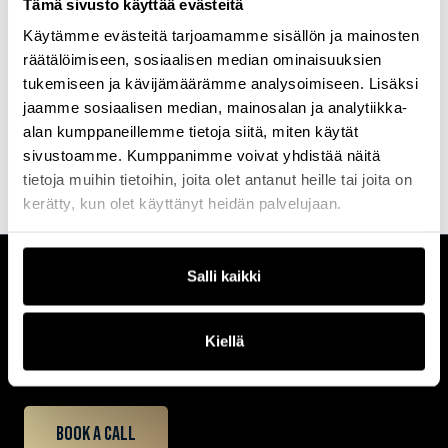
Tämä sivusto käyttää evästeitä
Mikko on Kauppatieteiden tohtori (Rahoitus) Aalto-yliopiston
kauppakorkeakoulusta ja akatemian jälkeinen ura on tarjonnut
Käytämme evästeitä tarjoamamme sisällön ja mainosten
monipuolisia kokemuksia data-analytiikan tehtävistä muun
räätälöimiseen, sosiaalisen median ominaisuuksien
muassa Elisalla, Kamuxilla, PwC:llä ja Nordealla.
tukemiseen ja kävijämäärämme analysoimiseen. Lisäksi
jaamme sosiaalisen median, mainosalan ja analytiikka-
alan kumppaneillemme tietoja siitä, miten käytät
sivustoamme. Kumppanimme voivat yhdistää näitä
tietoja muihin tietoihin, joita olet antanut heille tai joita on
kerätty, kun olet käyttänyt heidän palvelujaan.
Salli kaikki
CUSTOMERCARE
Keilaranta 1 A, 02150 Espoo
+358 (0)20 780 6220
Kiellä
customerservice@professio.fi
Book a call