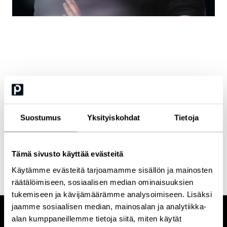
Miku Vogt
CYBER BUSINESS EXECUTIVE | LOIHDE (FI)
Miku Vogt is a security generalist with 15 years of experience
Suostumus
Yksityiskohdat
Tietoja
across both physical and cyber security. Today, Miku focuses on
designing and developing new cyber security services, helping
organisations identify the right combination of capabilities and
technologies to meet their evolving security needs.
Tämä sivusto käyttää evästeitä
Käytämme evästeitä tarjoamamme sisällön ja mainosten
räätälöimiseen, sosiaalisen median ominaisuuksien
tukemiseen ja kävijämäärämme analysoimiseen. Lisäksi
jaamme sosiaalisen median, mainosalan ja analytiikka-
alan kumppaneillemme tietoja siitä, miten käytät
CUSTOMERCARE