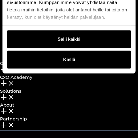
sivustoamme. Kumppanimme voivat yhdistää näitä
Keilaranta 1 A, 02150 Espoo
tietoja muihin tietoihin, joita olet antanut heille tai joita on
+358 (0)20 780 6220
kerätty, kun olet käyttänyt heidän palvelujaan.
customerservice@professio.fi
Salli kaikki
Book a call
Kiellä
CxO Circles
add_2
close
CxO Academy
add_2
close
Solutions
add_2
close
About
add_2
close
Partnership
add_2
close