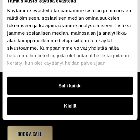
Tämä sivusto käyttää evästeitä
Käytämme evästeitä tarjoamamme sisällön ja mainosten
Nykyisessä työssään IntO – Integraatiota osallistaen -hankkeen
projektipäällikkönä Minna innovoi yhdessä hanketiimin ja laajan
räätälöimiseen, sosiaalisen median ominaisuuksien
toimijaverkoston kanssa lastensuojelun ja nuorisopsykiatrian
tukemiseen ja kävijämäärämme analysoimiseen. Lisäksi
yhteistyötä Uudellamaalla. Hän ammentaa työssään erityisesti
jaamme sosiaalisen median, mainosalan ja analytiikka-
systeemisyydestä sekä dialogisuudesta ja näkee tulevaisuuden
lastensuojelun monitoimijaisena yhteistyönä, jonka keskiössä on
alan kumppaneillemme tietoja siitä, miten käytät
lapsi yksilöllisine kokemuksineen ja tarpeineen.
sivustoamme. Kumppanimme voivat yhdistää näitä
tietoja muihin tietoihin, joita olet antanut heille tai joita on
kerätty, kun olet käyttänyt heidän palvelujaan.
Salli kaikki
CUSTOMERCARE
Keilaranta 1 A, 02150 Espoo
+358 (0)20 780 6220
Kiellä
customerservice@professio.fi
Book a call