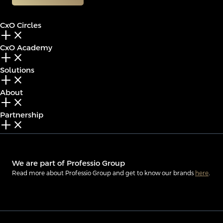
CxO Circles
add_2
close
CxO Academy
add_2
close
Solutions
add_2
close
About
add_2
close
Partnership
add_2
close
We are part of Professio Group
Read more about Professio Group and get to know our brands
here
.