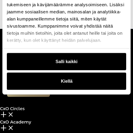
erikoisammattitutkinto.
tukemiseen ja kävijämäärämme analysoimiseen. Lisäksi
jaamme sosiaalisen median, mainosalan ja analytiikka-
alan kumppaneillemme tietoja siitä, miten käytät
sivustoamme. Kumppanimme voivat yhdistää näitä
tietoja muihin tietoihin, joita olet antanut heille tai joita on
kerätty, kun olet käyttänyt heidän palvelujaan.
CUSTOMERCARE
Keilaranta 1 A, 02150 Espoo
+358 (0)20 780 6220
Salli kaikki
customerservice@professio.fi
Kiellä
Book a call
CxO Circles
add_2
close
CxO Academy
add_2
close