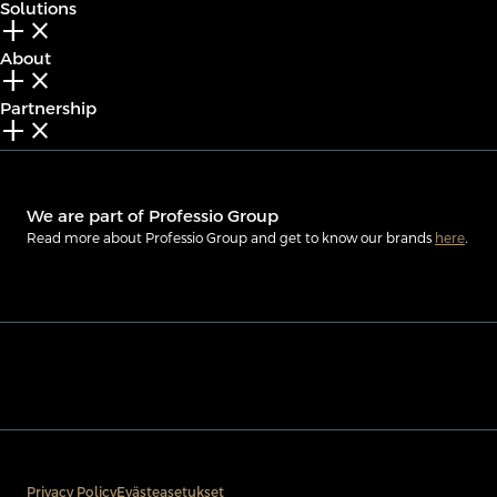
Solutions
add_2
close
About
add_2
close
Partnership
add_2
close
We are part of Professio Group
Read more about Professio Group and get to know our brands
here
.
Privacy Policy
Evästeasetukset