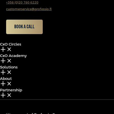
+358 (0)20 780 6220
customerservice@professio.fi
Book a call
CxO Circles
add_2
close
CxO Academy
add_2
close
Solutions
add_2
close
About
add_2
close
Partnership
add_2
close