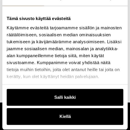
Asianajotoimistossa yhdessä Suomen johtavista energiahankkeita
ja erityisesti tuulivoimaa koskevaan juridiseen neuvonantoon
erikoistuneista tiimeistä. Osana tiimiä Noora avustaa uusiutuvan
Tämä sivusto käyttää evästeitä
energian projektien hankekehityksessä, kansainvälisissä ja
kansallisissa ja erityisesti tuulivoima koskevissa transaktioissa sekä
Käytämme evästeitä tarjoamamme sisällön ja mainosten
energiaregulaatioon liittyvissä vaativissa kysymyksissä. Ennen
räätälöimiseen, sosiaalisen median ominaisuuksien
siirtymistään HPP:lle, Noora työskenteli työ- ja
elinkeinoministeriössä ollen mukana valmistelemassa vuoden
tukemiseen ja kävijämäärämme analysoimiseen. Lisäksi
2025 alusta voimaan tullutta talousvyöhykkeen
jaamme sosiaalisen median, mainosalan ja analytiikka-
merituulivoimalakia sekä sähkömarkkinalakiin tehtyjä muutoksia.
alan kumppaneillemme tietoja siitä, miten käytät
Lisäksi Noora toimii aktiivisesti osana Suomen uusiutuvat ry:n
merituulivoimavaliokuntaa, jossa yhteistyössä juridisten
sivustoamme. Kumppanimme voivat yhdistää näitä
neuvonantajien, viranomaisten edustajien sekä hankekehittäjien
tietoja muihin tietoihin, joita olet antanut heille tai joita on
kanssa keskitytään merituulivoiman edistämistä ja
kerätty, kun olet käyttänyt heidän palvelujaan.
rakentamisedellytyksiä koskeviin asioihin.
Salli kaikki
Kiellä
CUSTOMERCARE
Keilaranta 1 A, 02150 Espoo