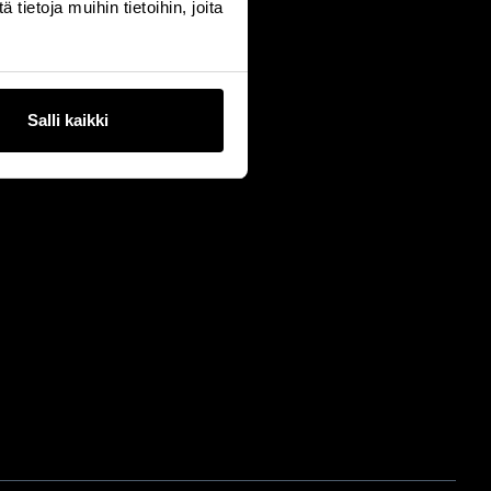
ietoja muihin tietoihin, joita
Salli kaikki