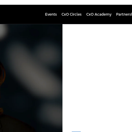
Events
CxO Circles
CxO Academy
Partners
Oskar Nor
CEO & Partner, Award-Winnin
Oskar Norelius is an award-winning 
leading architecture practices. In 
time when the built environment f
Norelius is internationally recogni
design. He co-led the acclaimed Sar
timber building that received the
Culture Building at the World Archi
of Stockholm Wood City, one of the
Named among Europe’s 40 Under 40 
generation of design leadership – 
sustainability and strategic transf