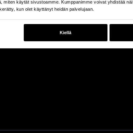
, miten käytät sivustoamme. Kumppanimme voivat yhdistää näitä t
n kerätty, kun olet käyttänyt heidän palvelujaan.
Kiellä