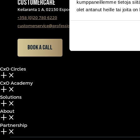
CUSTOMERCARE
kumppaneillemme tietoja siitä
olet antanut heille tai joita o
Keilaranta 1 A, 02150 Espoo
+358 (0)20 780 6220
customerservice@professio.fi
Book a call
CxO Circles
add_2
close
CxO Academy
add_2
close
Solutions
add_2
close
About
add_2
close
Partnership
add_2
close