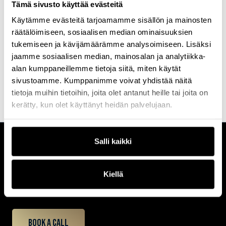
Tämä sivusto käyttää evästeitä
Harvalla on vastaavaa syvyyttä ja näkemystä. Kun kouluttajasi on
Käytämme evästeitä tarjoamamme sisällön ja mainosten
ollut mukana kehityksen eturintamassa 30 vuotta, saat mukanasi
räätälöimiseen, sosiaalisen median ominaisuuksien
vuosikymmenten kartuttaman asiantuntemuksen ja käytännön
viisauden, jota ei opita mistään kirjasta.
tukemiseen ja kävijämäärämme analysoimiseen. Lisäksi
jaamme sosiaalisen median, mainosalan ja analytiikka-
IT-ympäristösi tehokkuus ja hallinta nousevat uudelle tasolle, kun
alan kumppaneillemme tietoja siitä, miten käytät
opit suoraan mieheltä, joka tuntee Microsoftin hallintatuotteet
paremmin kuin kukaan muu Suomessa
sivustoamme. Kumppanimme voivat yhdistää näitä
tietoja muihin tietoihin, joita olet antanut heille tai joita on
kerätty, kun olet käyttänyt heidän palvelujaan.
Salli kaikki
CUSTOMERCARE
Keilaranta 1 A, 02150 Espoo
Kiellä
+358 (0)20 780 6220
customerservice@professio.fi
Book a call