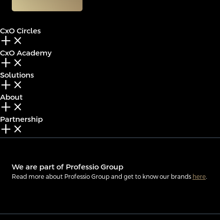
CxO Circles
add_2
close
CxO Academy
add_2
close
Solutions
add_2
close
About
add_2
close
Partnership
add_2
close
We are part of Professio Group
Read more about Professio Group and get to know our brands
here
.