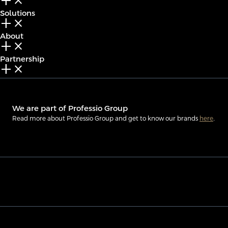
add_2
close
Solutions
add_2
close
About
add_2
close
Partnership
add_2
close
We are part of Professio Group
Read more about Professio Group and get to know our brands
here
.