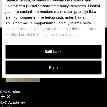
leaders on the economic and governance implications of AI at
tukemiseen ja kävijämäärämme analysoimiseen. Lisäksi
scale.
jaamme sosiaalisen median, mainosalan ja analytiikka-
alan kumppaneillemme tietoja siitä, miten käytät
sivustoamme. Kumppanimme voivat yhdistää näitä
tietoja muihin tietoihin, joita olet antanut heille tai joita on
kerätty, kun olet käyttänyt heidän palvelujaan.
CUSTOMERCARE
Keilaranta 1 A, 02150 Espoo
Salli kaikki
+358 (0)20 780 6220
customerservice@professio.fi
Kiellä
Book a call
CxO Circles
add_2
close
CxO Academy