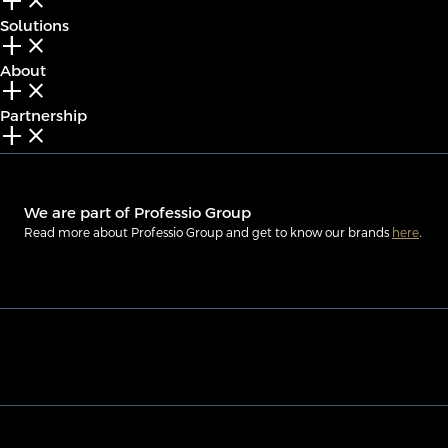
add_2
close
Solutions
add_2
close
About
add_2
close
Partnership
add_2
close
We are part of Professio Group
Read more about Professio Group and get to know our brands
here
.