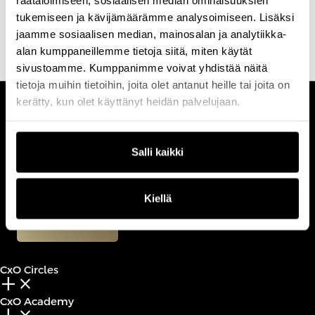
leaders on the economic and governance implications of AI at
tukemiseen ja kävijämäärämme analysoimiseen. Lisäksi
scale.
jaamme sosiaalisen median, mainosalan ja analytiikka-
alan kumppaneillemme tietoja siitä, miten käytät
sivustoamme. Kumppanimme voivat yhdistää näitä
tietoja muihin tietoihin, joita olet antanut heille tai joita on
kerätty, kun olet käyttänyt heidän palvelujaan.
CUSTOMERCARE
Keilaranta 1 A, 02150 Espoo
Salli kaikki
+358 (0)20 780 6220
customerservice@professio.fi
Kiellä
Book a call
CxO Circles
add_2
close
CxO Academy