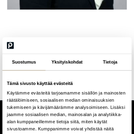
Pauliina Lautanen-
Nissi
Suostumus
Yksityiskohdat
Tietoja
Chief Operating Officer
Tämä sivusto käyttää evästeitä
Käytämme evästeitä tarjoamamme sisällön ja mainosten
räätälöimiseen, sosiaalisen median ominaisuuksien
tukemiseen ja kävijämäärämme analysoimiseen. Lisäksi
jaamme sosiaalisen median, mainosalan ja analytiikka-
CUSTOMERCARE
alan kumppaneillemme tietoja siitä, miten käytät
Keilaranta 1 A, 02150 Espoo
sivustoamme. Kumppanimme voivat yhdistää näitä
+358 (0)20 780 6220