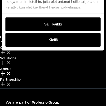
tietoja muihin tietoihin, joita olet antanut heille tai joita on
customerservice@professio.fi
kerätty, kun olet käyttänyt heidän palvelujaan.
Book a call
Salli kaikki
CxO Circles
Kiellä
add_2
close
CxO Academy
add_2
close
Solutions
add_2
close
About
add_2
close
Partnership
add_2
close
We are part of Professio Group