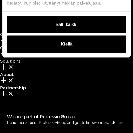
kerätty, kun olet käyttänyt heidän palvelujaan.
Book a call
Salli kaikki
CxO Circles
add_2
close
Kiellä
CxO Academy
add_2
close
Solutions
add_2
close
About
add_2
close
Partnership
add_2
close
We are part of Professio Group
Read more about Professio Group and get to know our brands
here
.