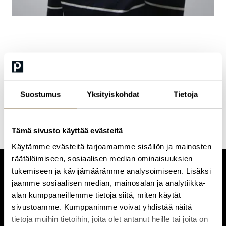
Pirja Suotamo
Graphic Designer
Suostumus
Yksityiskohdat
Tietoja
Tämä sivusto käyttää evästeitä
Käytämme evästeitä tarjoamamme sisällön ja mainosten
räätälöimiseen, sosiaalisen median ominaisuuksien
tukemiseen ja kävijämäärämme analysoimiseen. Lisäksi
CUSTOMERCARE
jaamme sosiaalisen median, mainosalan ja analytiikka-
Keilaranta 1 A, 02150 Espoo
alan kumppaneillemme tietoja siitä, miten käytät
+358 (0)20 780 6220
sivustoamme. Kumppanimme voivat yhdistää näitä
customerservice@professio.fi
tietoja muihin tietoihin, joita olet antanut heille tai joita on