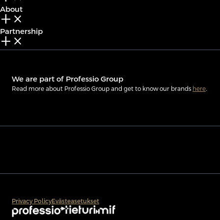
About
add_2
close
Partnership
add_2
close
We are part of Professio Group
Read more about Professio Group and get to know our brands
here
.
Privacy Policy
Evästeasetukset