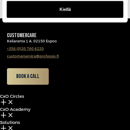
Kiellä
CUSTOMERCARE
Keilaranta 1 A, 02150 Espoo
+358 (0)20 780 6220
customerservice@professio.fi
Book a call
CxO Circles
add_2
close
CxO Academy
add_2
close
Solutions
add_2
close