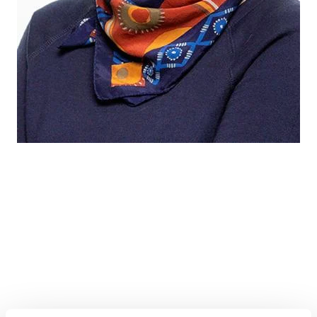
Riitta Hyppänen
työelämäuudistaja, johtamisosaamisen valmentaja ja
työyhteisöjen kehittäjä
Riitta Hyppänen
on tehnyt työtä mielekkäämmän ja
merkityksellisemmän työelämän eteen ympäri Suomea oman