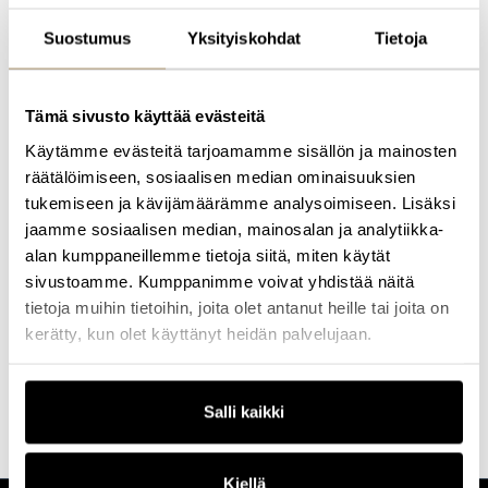
johtamisesta kansainvälisissä kasvuyrityksissä. Hän on ollut
mukana useissa tech-yhtiöissä, kuten Budbee (unicorn), LinkedIn ja
Suostumus
Yksityiskohdat
Tietoja
Meltwater, joissa hän on saavuttanut merkittävää kaupallista
kasvua ja liiketoiminnan laajentumista.
Rita on yksi Suomen tunnetuimmista LinkedIn-vaikuttajista ja
Tämä sivusto käyttää evästeitä
sijoittunut Favikonin listauksessa kolmen parhaan joukkoon. Hän
kouluttaa johtajia ja yrittäjiä rakentamaan henkilöbrändejä, jotka
Käytämme evästeitä tarjoamamme sisällön ja mainosten
tuottavat liikevaihtoa, näkyvyyttä ja liiketoimintamahdollisuuksia.
räätälöimiseen, sosiaalisen median ominaisuuksien
Lisäksi hän toimii hallitusjäsenenä kasvuyrityksissä ja on jäsen
tukemiseen ja kävijämäärämme analysoimiseen. Lisäksi
Future Board ry:ssä, joka edistää nuorten asiantuntijoiden pääsyä
jaamme sosiaalisen median, mainosalan ja analytiikka-
hallitustyöhön.
alan kumppaneillemme tietoja siitä, miten käytät
Ritaa inspiroivat strateginen näkyvyys, henkilöbrändin
sivustoamme. Kumppanimme voivat yhdistää näitä
voimauttaminen ja kasvun mahdollisuudet – niin kotimaassa kuin
tietoja muihin tietoihin, joita olet antanut heille tai joita on
kansainvälisesti.
kerätty, kun olet käyttänyt heidän palvelujaan.
Haluatko lisätietoa tämän kouluttajan valmennuksista?
Ota
yhteyttä
ja kerromme lisää!
Salli kaikki
Kiellä