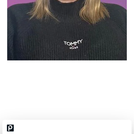
Rita Kerola
Chief Communication Officer @Professio, LinkedIn-
vaikuttaja, yrittäjä
Rita Kerola on Professio Groupin viestintäjohtaja (CCO). Ritalla on
käytännön kokemusta niin myynnistä, markkinoinnista kuin