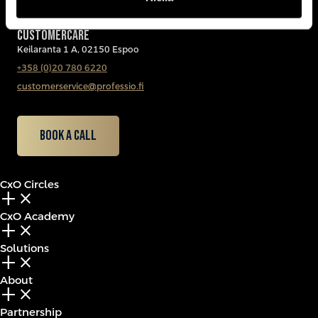
CUSTOMERCARE
Keilaranta 1 A, 02150 Espoo
+358 (0)20 780 6220
customerservice@professio.fi
Book a call
CxO Circles
add_2
close
CxO Academy
add_2
close
Solutions
add_2
close
About
add_2
close
Partnership