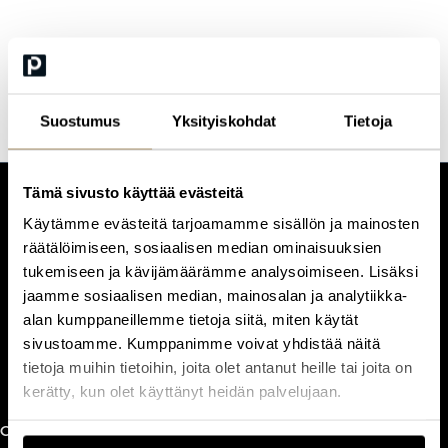
akuuttilääketieteen erikoislääkäri, HUS
Suostumus
Yksityiskohdat
Tietoja
Tämä sivusto käyttää evästeitä
CUSTOMERCARE
Käytämme evästeitä tarjoamamme sisällön ja mainosten
Keilaranta 1 A, 02150 Espoo
räätälöimiseen, sosiaalisen median ominaisuuksien
+358 (0)20 780 6220
tukemiseen ja kävijämäärämme analysoimiseen. Lisäksi
customerservice@professio.fi
jaamme sosiaalisen median, mainosalan ja analytiikka-
alan kumppaneillemme tietoja siitä, miten käytät
sivustoamme. Kumppanimme voivat yhdistää näitä
Book a call
tietoja muihin tietoihin, joita olet antanut heille tai joita on
kerätty, kun olet käyttänyt heidän palvelujaan.
CxO Circles