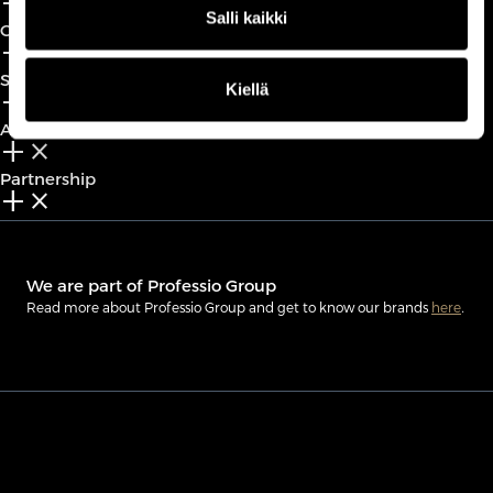
add_2
close
Salli kaikki
CxO Academy
add_2
close
Solutions
Kiellä
add_2
close
About
add_2
close
Partnership
add_2
close
We are part of Professio Group
Read more about Professio Group and get to know our brands
here
.