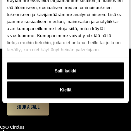
Käytämme evästeitä tarjoamamme sisällön ja mainosten
Koulutus sisältää runsaasti esimerkkejä, harjoituksia ja
räätälöimiseen, sosiaalisen median ominaisuuksien
konkreettisia työkaluja, jotka voi viedä suoraan käytäntöön.
tukemiseen ja kävijämäärämme analysoimiseen. Lisäksi
jaamme sosiaalisen median, mainosalan ja analytiikka-
alan kumppaneillemme tietoja siitä, miten käytät
sivustoamme. Kumppanimme voivat yhdistää näitä
tietoja muihin tietoihin, joita olet antanut heille tai joita on
kerätty, kun olet käyttänyt heidän palvelujaan.
CUSTOMERCARE
Salli kaikki
Keilaranta 1 A, 02150 Espoo
+358 (0)20 780 6220
customerservice@professio.fi
Kiellä
Book a call
CxO Circles