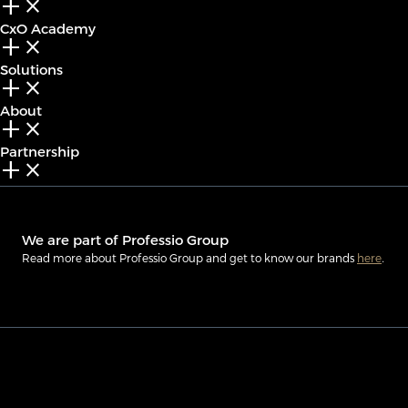
add_2
close
CxO Academy
add_2
close
Solutions
add_2
close
About
add_2
close
Partnership
add_2
close
We are part of Professio Group
Read more about Professio Group and get to know our brands
here
.