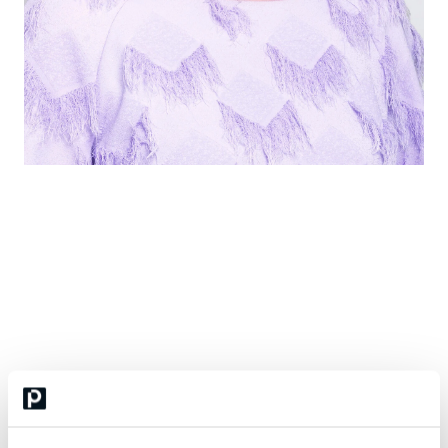
Saila Eskola
juristi, osakas, PTCServices Oy
Saila Eskola on julkisten hankintojen ja sopimusoikeuden konkari
yli kahdenkymmenen vuoden työkokemuksella. Saila toimii
juristina PTCServices Oy:llä, joka on Suomen johtava julkisten
hankintojen asiantuntijayritys. Hänellä on osaamista sekä
lainsäädäntö- että neuvontatyöstä. Lisäksi Saila on kirjoittanut
useista julkisten hankintojen teemoista. Hänen eritysosaamistaan