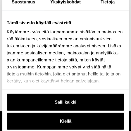
Suostumus
Yksityiskohdat
Tietoja
ovat sote-hankinnat, sidosyksikköselvitykset, erityisalojen
hankintalaki sekä neuvottelumenettelyt.
Saila pitää kouluttamisesta ja vuorovaikutteisesta asiakastyöstä.
Tämä sivusto käyttää evästeitä
Hän innostuu uusista haasteista, ongelmien ratkaisusta,
kehittämisestä ja innovaatioista. Ikuisena optimistina hän lähtee
Käytämme evästeitä tarjoamamme sisällön ja mainosten
siitä, että aina voi oppia uutta ja asioita voi tehdä joka kerta hiukan
räätälöimiseen, sosiaalisen median ominaisuuksien
paremmin
.
tukemiseen ja kävijämäärämme analysoimiseen. Lisäksi
Tutustu kaikkiin
Profession
koulutuksiin
ja
tapahtumiin
, joihin
jaamme sosiaalisen median, mainosalan ja analytiikka-
valitsemme aina parhaat kouluttajat ja puhujat.
alan kumppaneillemme tietoja siitä, miten käytät
sivustoamme. Kumppanimme voivat yhdistää näitä
Etsi koulutus & tapahtuma
Ota yhteyttä
tietoja muihin tietoihin, joita olet antanut heille tai joita on
kerätty, kun olet käyttänyt heidän palvelujaan.
Salli kaikki
Kiellä
CUSTOMERCARE