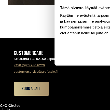
Tämä sivusto käyttää eväste
Käytämme evästeitä tarjoama
ja kävijämäärämme analysoim
kumppaneillemme tietoja siitä
olet antanut heille tai joita o
CUSTOMERCARE
Keilaranta 1 A, 02150 Espoo
+358 (0)20 780 6220
customerservice@professio.fi
Book a call
CxO Circles