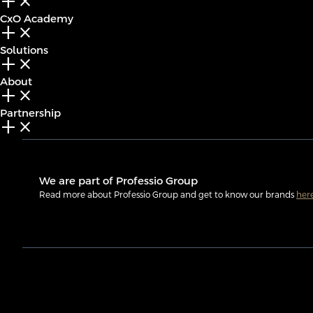
add_2
close
CxO Academy
add_2
close
Solutions
add_2
close
About
add_2
close
Partnership
add_2
close
We are part of Professio Group
Read more about Professio Group and get to know our brands
her