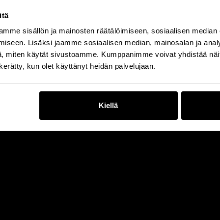
itä
mme sisällön ja mainosten räätälöimiseen, sosiaalisen median
iseen. Lisäksi jaamme sosiaalisen median, mainosalan ja analy
, miten käytät sivustoamme. Kumppanimme voivat yhdistää näitä t
n kerätty, kun olet käyttänyt heidän palvelujaan.
Kiellä