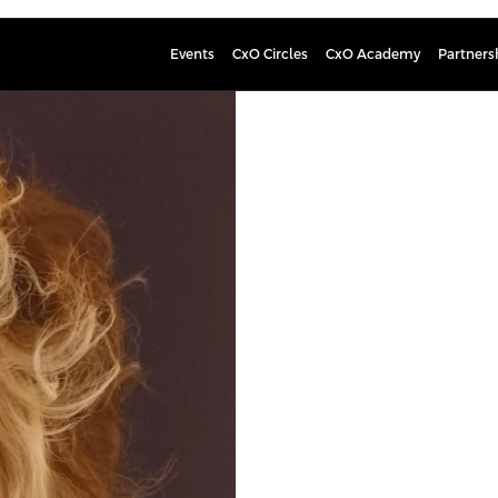
Events
CxO Circles
CxO Academy
Partners
Salla Sali
elinluovutuskoordinaattori,
Salla Salin on sairaanhoitaja (AMK) j
tehohoidosta. Salla työskenteli te
elinluovutustoimintaan, jossa hän
vuotta. Salin tekee edelleen myös t
syvällinen käytännön ja asiantunti
onnistumisessa.