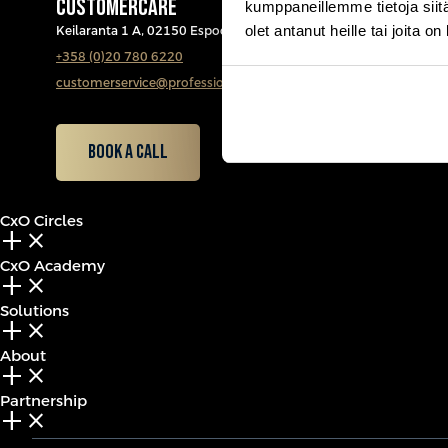
CUSTOMERCARE
kumppaneillemme tietoja siitä
olet antanut heille tai joita o
Keilaranta 1 A, 02150 Espoo
+358 (0)20 780 6220
customerservice@professio.fi
Book a call
CxO Circles
add_2
close
CxO Academy
add_2
close
Solutions
add_2
close
About
add_2
close
Partnership
add_2
close