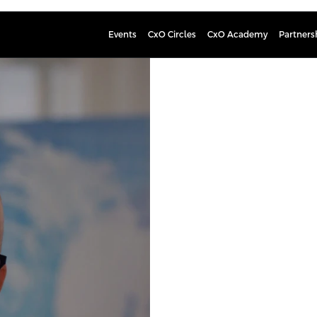
Events
CxO Circles
CxO Academy
Partners
Sami Säis
Johtamisen ja Konsultoinni
Sami Säisä on kokenut johtaja ja kons
sektorin organisaatioissa. Hän on s
toiminnassa sekä asiakasarvon kas
Suuryrityksissä Sami on toteuttanut
digitalisaatiota, keskittyen ydinli
Lean Six Sigma black belt -sertifi
käyttöliittymien ja käytettävyyden
MOST Digital -startupissa hän oli p
liiketoimintavisiota ja strategisia 
menestyksekkäästi, tuoden startup-
Sami on inspiroiva tiiminvetäjä, fa