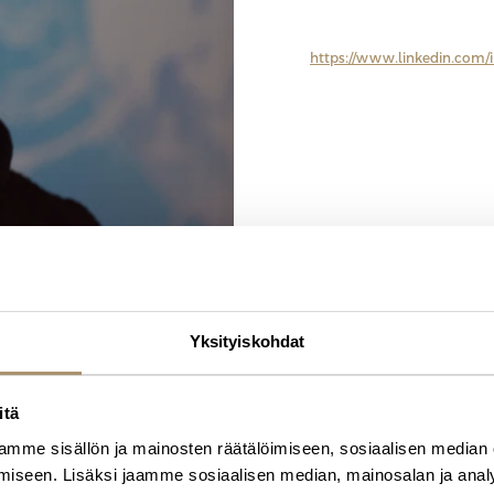
luovaa ongelmanratkaisukykyään. V
asiakkailleen räätälöityjä ratkaisuja
profiili:
https://www.linkedin.com/i
Yksityiskohdat
itä
mme sisällön ja mainosten räätälöimiseen, sosiaalisen median
iseen. Lisäksi jaamme sosiaalisen median, mainosalan ja analy