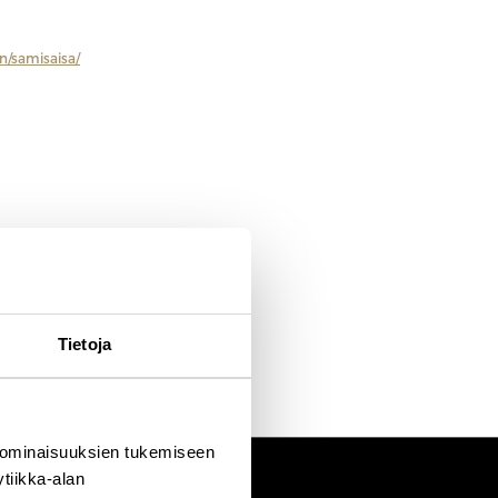
uodesta 2025 hän on toiminut itsenäisenä konsulttina, tuoden
 ja strategioita. Lue lisää hänen urastaan: LinkedIn-
n/samisaisa/
Tietoja
 ominaisuuksien tukemiseen
tiikka-alan