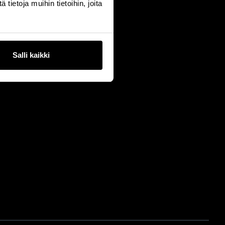
ietoja muihin tietoihin, joita
Salli kaikki