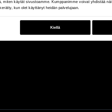
, miten käytät sivustoamme. Kumppanimme voivat yhdistää näitä t
n kerätty, kun olet käyttänyt heidän palvelujaan.
Kiellä