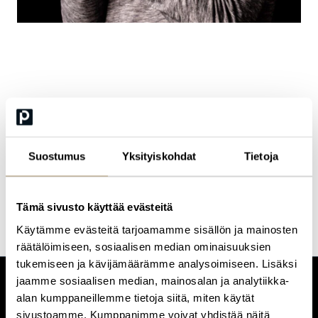
Seppo Alanko
Seppo on harmaantunut Art Director, valokuvaaja, kuvittaja ja
maata pitkin matkaaja, joka edelleen herää aamuisin etsimään
uutta: täydellistä viivaa, valokuvaa tai riimiä. Tieturilla Seppo
Suostumus
Yksityiskohdat
Tietoja
tarjoaa asiakkaille ratkaisuja kuvankäsittelyn, sivuntaiton,
piirrosgrafiikan ja videoeditoinnin työkalujen ja työnkulkujen
hallintaan.
Tämä sivusto käyttää evästeitä
Käytämme evästeitä tarjoamamme sisällön ja mainosten
räätälöimiseen, sosiaalisen median ominaisuuksien
tukemiseen ja kävijämäärämme analysoimiseen. Lisäksi
jaamme sosiaalisen median, mainosalan ja analytiikka-
CUSTOMERCARE
alan kumppaneillemme tietoja siitä, miten käytät
Keilaranta 1 A, 02150 Espoo
sivustoamme. Kumppanimme voivat yhdistää näitä