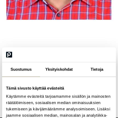
Shantanu Joshi
Principal Operations Manager, IT Operations, KONE
Suostumus
Yksityiskohdat
Tietoja
Shantanu Joshi is an IT Service Operations expert based in Finland.
At KONE Oyj he is focusing on modernizing Service desk and
surrounding IT Operations through technological levers, while
putting end-user experience at the heart of every improvement.
Tämä sivusto käyttää evästeitä
Combining data-driven insights with automation and AI, he turns
everyday IT challenges into practical, measurable wins.
Käytämme evästeitä tarjoamamme sisällön ja mainosten
räätälöimiseen, sosiaalisen median ominaisuuksien
tukemiseen ja kävijämäärämme analysoimiseen. Lisäksi
jaamme sosiaalisen median, mainosalan ja analytiikka-