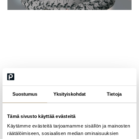
Sini Kervinen
Director of Tech & Innovations and Nordic AI &
Innovations Lead, Bauer Media Audio Finland
Sini Kervinen is Director of Tech & Innovations at Bauer Media
Audio Finland and Nordic AI & Innovations Lead. She is an
experienced technology and media executive with over 20 years
of expertise in digital transformation, innovation, and AI strategy.
Suostumus
Yksityiskohdat
Tietoja
Sini leads strategic initiatives that combine data, artificial
intelligence, and technology to drive business impact and shape
the future of audio. She is known for pioneering AI-driven media
solutions and for building high-performing teams that turn bold
Tämä sivusto käyttää evästeitä
ideas into real results.
Käytämme evästeitä tarjoamamme sisällön ja mainosten
räätälöimiseen, sosiaalisen median ominaisuuksien