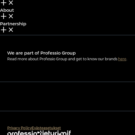
add_2
close
About
add_2
close
Partnership
add_2
close
We are part of Professio Group
Read more about Professio Group and get to know our brands
here
.
Privacy Policy
Evästeasetukset