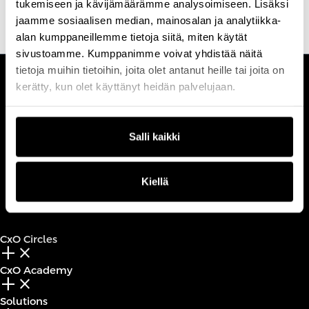
tukemiseen ja kävijämäärämme analysoimiseen. Lisäksi
jaamme sosiaalisen median, mainosalan ja analytiikka-
alan kumppaneillemme tietoja siitä, miten käytät
sivustoamme. Kumppanimme voivat yhdistää näitä
tietoja muihin tietoihin, joita olet antanut heille tai joita on
kerätty, kun olet käyttänyt heidän palvelujaan.
CUSTOMERCARE
Keilaranta 1 A, 02150 Espoo
+358 (0)20 780 6220
Salli kaikki
customerservice@professio.fi
Kiellä
Book a call
CxO Circles
add_2
close
CxO Academy
add_2
close
Solutions