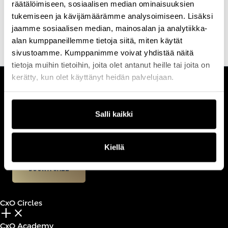
räätälöimiseen, sosiaalisen median ominaisuuksien
tukemiseen ja kävijämäärämme analysoimiseen. Lisäksi
Etsi koulutus & tapahtuma
Ota yhteyttä
jaamme sosiaalisen median, mainosalan ja analytiikka-
alan kumppaneillemme tietoja siitä, miten käytät
sivustoamme. Kumppanimme voivat yhdistää näitä
tietoja muihin tietoihin, joita olet antanut heille tai joita on
kerätty, kun olet käyttänyt heidän palvelujaan.
CUSTOMERCARE
Keilaranta 1 A, 02150 Espoo
Salli kaikki
+358 (0)20 780 6220
customerservice@professio.fi
Kiellä
Book a call
CxO Circles
add_2
close
CxO Academy