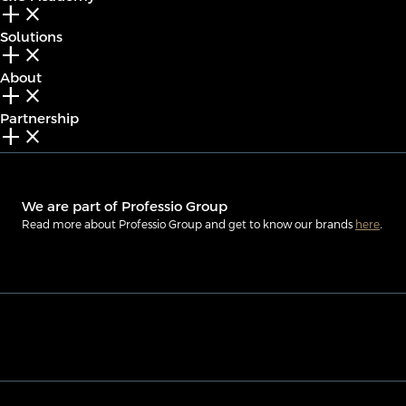
add_2
close
Solutions
add_2
close
About
add_2
close
Partnership
add_2
close
We are part of Professio Group
Read more about Professio Group and get to know our brands
here
.