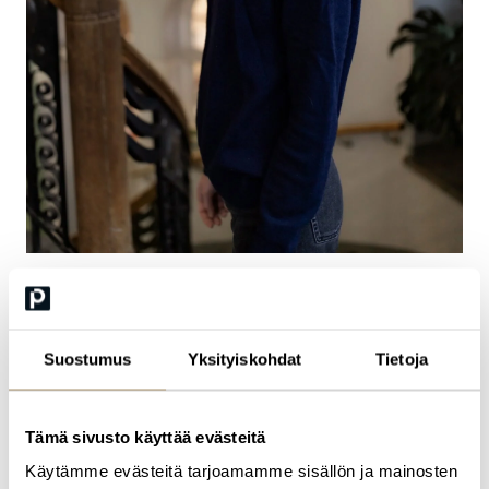
Susanne Ström
Suostumus
Yksityiskohdat
Tietoja
Head of Talent Acquisition, Elisa Oy
Tämä sivusto käyttää evästeitä
Tutustu kaikkiin Profession
koulutuksiin
ja
tapahtumiin
, joihin
Käytämme evästeitä tarjoamamme sisällön ja mainosten
valitsemme aina parhaat kouluttajat ja puhujat.