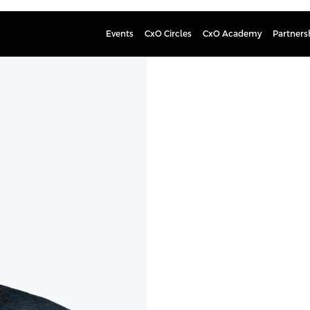
Events
CxO Circles
CxO Academy
Partners
Teemu Ah
Senior Account Executive