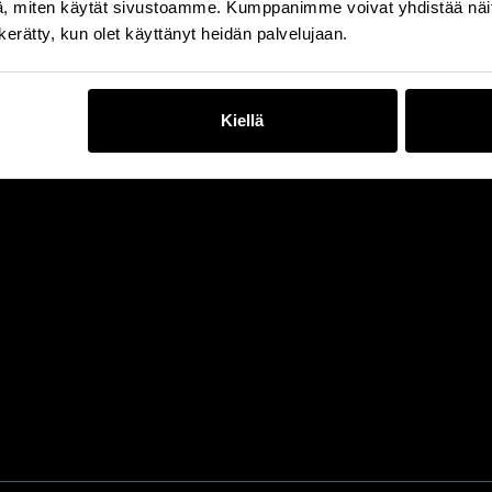
, miten käytät sivustoamme. Kumppanimme voivat yhdistää näitä t
n kerätty, kun olet käyttänyt heidän palvelujaan.
Kiellä