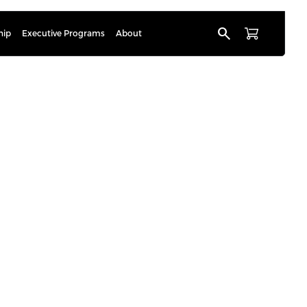
search
hip
Executive Programs
About
onen