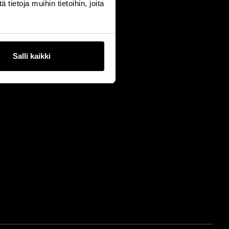
ietoja muihin tietoihin, joita
Salli kaikki