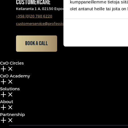
CUSTOMERCARE
kumppaneillemme tietoja siitä
olet antanut heille tai joita o
Keilaranta 1 A, 02150 Espoo
+358 (0)20 780 6220
customerservice@professio.fi
Book a call
CxO Circles
add_2
close
CxO Academy
add_2
close
Solutions
add_2
close
About
add_2
close
Partnership
add_2
close