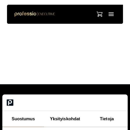
Teemu Munter
akuuttilääketieteen erikoislääkäri, TYKS
CUSTOMERCARE
Keilaranta 1 A, 02150 Espoo
+358 (0)20 780 6220
Suostumus
Yksityiskohdat
Tietoja
customerservice@professio.fi