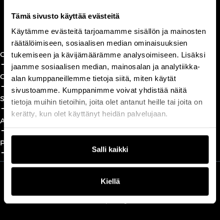
Tämä sivusto käyttää evästeitä
Book a call
Käytämme evästeitä tarjoamamme sisällön ja mainosten
räätälöimiseen, sosiaalisen median ominaisuuksien
CxO Circles
tukemiseen ja kävijämäärämme analysoimiseen. Lisäksi
add_2
close
jaamme sosiaalisen median, mainosalan ja analytiikka-
CxO Academy
alan kumppaneillemme tietoja siitä, miten käytät
add_2
close
sivustoamme. Kumppanimme voivat yhdistää näitä
Solutions
tietoja muihin tietoihin, joita olet antanut heille tai joita on
add_2
close
kerätty, kun olet käyttänyt heidän palvelujaan.
About
add_2
close
Partnership
Salli kaikki
add_2
close
Kiellä
We are part of Professio Group
Read more about Professio Group and get to know our brands
here
.