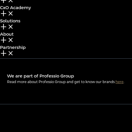
add_2
close
CxO Academy
add_2
close
Solutions
add_2
close
About
add_2
close
Partnership
add_2
close
We are part of Professio Group
Read more about Professio Group and get to know our brands
here
.