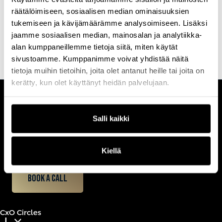
Tutustu kaikkiin Profession
koulutuksiin
ja
tapahtumiin
, joihin
räätälöimiseen, sosiaalisen median ominaisuuksien
valitsemme aina parhaat kouluttajat ja puhujat.
tukemiseen ja kävijämäärämme analysoimiseen. Lisäksi
Etsi koulutus & tapahtuma
Ota yhteyttä
jaamme sosiaalisen median, mainosalan ja analytiikka-
alan kumppaneillemme tietoja siitä, miten käytät
sivustoamme. Kumppanimme voivat yhdistää näitä
tietoja muihin tietoihin, joita olet antanut heille tai joita on
kerätty, kun olet käyttänyt heidän palvelujaan.
CUSTOMERCARE
Salli kaikki
Keilaranta 1 A, 02150 Espoo
+358 (0)20 780 6220
customerservice@professio.fi
Kiellä
Book a call
CxO Circles