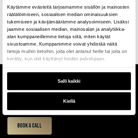
Tutustu kaikkiin
Profession
koulutuksiin
ja
tapahtumiin
, joihin
Käytämme evästeitä tarjoamamme sisällön ja mainosten
valitsemme aina parhaat kouluttajat ja puhujat.
räätälöimiseen, sosiaalisen median ominaisuuksien
tukemiseen ja kävijämäärämme analysoimiseen. Lisäksi
Etsi koulutus & tapahtuma
Ota yhteyttä
jaamme sosiaalisen median, mainosalan ja analytiikka-
alan kumppaneillemme tietoja siitä, miten käytät
sivustoamme. Kumppanimme voivat yhdistää näitä
tietoja muihin tietoihin, joita olet antanut heille tai joita on
kerätty, kun olet käyttänyt heidän palvelujaan.
Salli kaikki
CUSTOMERCARE
Keilaranta 1 A, 02150 Espoo
+358 (0)20 780 6220
Kiellä
customerservice@professio.fi
Book a call