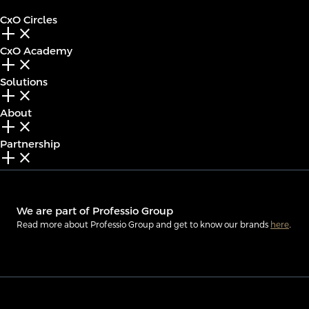
CxO Circles
add_2
close
CxO Academy
add_2
close
Solutions
add_2
close
About
add_2
close
Partnership
add_2
close
We are part of Professio Group
Read more about Professio Group and get to know our brands
here
.