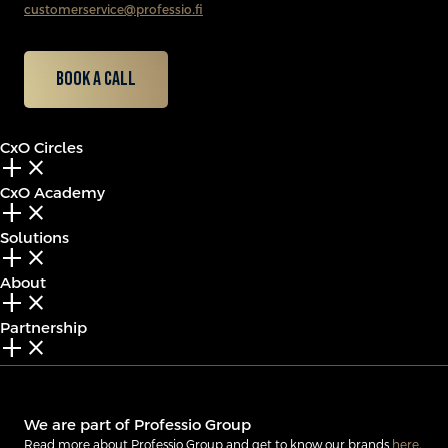
customerservice@professio.fi
Book a call
CxO Circles
add_2
close
CxO Academy
add_2
close
Solutions
add_2
close
About
add_2
close
Partnership
add_2
close
We are part of Professio Group
Read more about Professio Group and get to know our brands
here
.