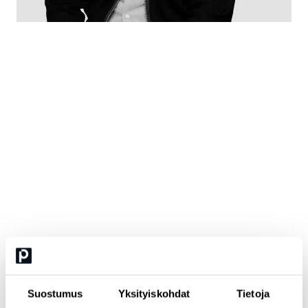
Tommi Niinimäki
Datalähtöisen kehittämisen edelläkävijä, Data
Principal, Cinia
Tommilla on pitkä kokemus vaativista data- ja
analytiikkahankkeista niin julkisella kuin yksityisellä sektorilla.
Tommi on vastannut useiden data-alustojen ja tietovarastojen
kehityshankkeiden toteutuksesta ja toiminut keskeisessä roolissa
organisaatioiden tiedonhallinnan ja analytiikan kehittämisessä.
Tommilla on monipuolinen kokemus datan ja tekoälyn
hyödyntämisestä konsultoinnissa, Yhdistyneissä kansakunnissa
analyytikkona sekä terveydenhuollossa. Hänellä on laaja kokemus
sekä kansainvälisistä että kotimaisista projekteista, joissa on
yhdistetty tiedonhallinta, analytiikka ja organisaatioiden
Suostumus
Yksityiskohdat
Tietoja
strategiset tavoitteet.