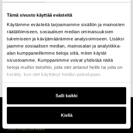
Erityisosaamisensa Tommi on rakentanut tiedonhallinnan,
analytiikan ja tekoälyn parissa. Hänellä on useita alan sertifiointeja,
Tämä sivusto käyttää evästeitä
muun muassa Azure- ja Databricks-sertifiointeja, ja hänet
tunnetaan kyvystään yhdistää tekninen asiantuntemus
Käytämme evästeitä tarjoamamme sisällön ja mainosten
liiketoimintalähtöiseen näkökulmaan sekä muuttaa
räätälöimiseen, sosiaalisen median ominaisuuksien
monimutkaiset kokonaisuudet ymmärrettäviksi ja
tukemiseen ja kävijämäärämme analysoimiseen. Lisäksi
käytännönläheisiksi.
jaamme sosiaalisen median, mainosalan ja analytiikka-
Tommin ammatillinen intohimo on kehittää organisaatioiden
alan kumppaneillemme tietoja siitä, miten käytät
kyvykkyyttä hyödyntää dataa ja tekoälyä päätöksenteon tukena.
sivustoamme. Kumppanimme voivat yhdistää näitä
Häntä motivoi erityisesti se, että laadukkaasti rakennettu ja
helposti käytettävä tieto parantaa organisaatioiden vaikuttavuutta
tietoja muihin tietoihin, joita olet antanut heille tai joita on
ja tehokkuutta.
kerätty, kun olet käyttänyt heidän palvelujaan.
Salli kaikki
CUSTOMERCARE
Kiellä
Keilaranta 1 A, 02150 Espoo
+358 (0)20 780 6220