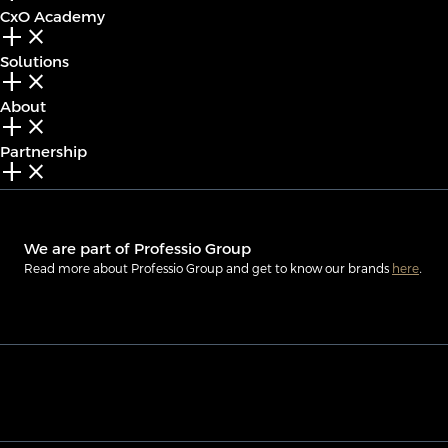
CxO Academy
add_2
close
Solutions
add_2
close
About
add_2
close
Partnership
add_2
close
We are part of Professio Group
Read more about Professio Group and get to know our brands
here
.