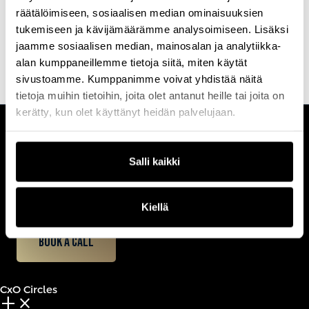
world’s largest enterprises on cyber resilience, threat-informed
räätälöimiseen, sosiaalisen median ominaisuuksien
defense, and secure digital transformation. His approach blends
tukemiseen ja kävijämäärämme analysoimiseen. Lisäksi
practical experience with bold innovation, always with a focus on
reducing the attack surface and staying ahead of adversaries
jaamme sosiaalisen median, mainosalan ja analytiikka-
alan kumppaneillemme tietoja siitä, miten käytät
sivustoamme. Kumppanimme voivat yhdistää näitä
tietoja muihin tietoihin, joita olet antanut heille tai joita on
kerätty, kun olet käyttänyt heidän palvelujaan.
CUSTOMERCARE
Keilaranta 1 A, 02150 Espoo
Salli kaikki
+358 (0)20 780 6220
customerservice@professio.fi
Kiellä
Book a call
CxO Circles
add_2
close