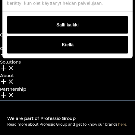
kerätty, kun olet käyttänyt heidän palvelujaan.
Book a call
Salli kaikki
CxO Circles
add_2
close
Kiellä
CxO Academy
add_2
close
Solutions
add_2
close
About
add_2
close
Partnership
add_2
close
We are part of Professio Group
Read more about Professio Group and get to know our brands
here
.