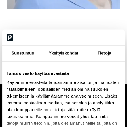
Ulla Tallinen
Director, Principal
Suostumus
Yksityiskohdat
Tietoja
Tämä sivusto käyttää evästeitä
Käytämme evästeitä tarjoamamme sisällön ja mainosten
räätälöimiseen, sosiaalisen median ominaisuuksien
tukemiseen ja kävijämäärämme analysoimiseen. Lisäksi
CUSTOMERCARE
jaamme sosiaalisen median, mainosalan ja analytiikka-
Keilaranta 1 A, 02150 Espoo
alan kumppaneillemme tietoja siitä, miten käytät
+358 (0)20 780 6220
sivustoamme. Kumppanimme voivat yhdistää näitä
customerservice@professio.fi
tietoja muihin tietoihin, joita olet antanut heille tai joita on