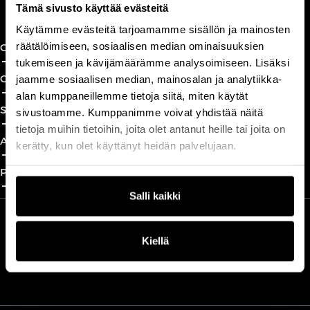
Book a call
Tämä sivusto käyttää evästeitä
Käytämme evästeitä tarjoamamme sisällön ja mainosten
räätälöimiseen, sosiaalisen median ominaisuuksien
CxO Circles
add_2
close
tukemiseen ja kävijämäärämme analysoimiseen. Lisäksi
CxO Academy
jaamme sosiaalisen median, mainosalan ja analytiikka-
add_2
close
alan kumppaneillemme tietoja siitä, miten käytät
Solutions
sivustoamme. Kumppanimme voivat yhdistää näitä
add_2
close
tietoja muihin tietoihin, joita olet antanut heille tai joita on
About
kerätty, kun olet käyttänyt heidän palvelujaan.
add_2
close
Partnership
add_2
close
Salli kaikki
We are part of Professio Group
Kiellä
Read more about Professio Group and get to know our brands
here
.