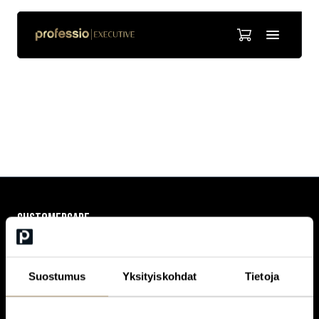
Vesa Purho
CUSTOMERCARE
Keilaranta 1 A, 02150 Espoo
+358 (0)20 780 6220
customerservice@professio.fi
Suostumus
Yksityiskohdat
Tietoja