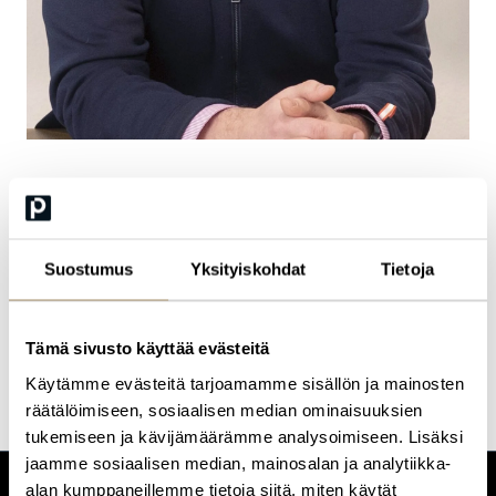
Ville Meloni
Suostumus
Yksityiskohdat
Tietoja
”Palvelukehitysinnovaatioiden kätilöijä” Helsingin
kaupunginkanslian digitalisaatio-osastolla
Tämä sivusto käyttää evästeitä
Käytämme evästeitä tarjoamamme sisällön ja mainosten
räätälöimiseen, sosiaalisen median ominaisuuksien
tukemiseen ja kävijämäärämme analysoimiseen. Lisäksi
jaamme sosiaalisen median, mainosalan ja analytiikka-
alan kumppaneillemme tietoja siitä, miten käytät