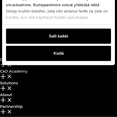
CUSTOMERCARE
sivustoamme. Kumppanimme voivat yhdistää näitä
Keilaranta 1 A, 02150 Espoo
tietoja muihin tietoihin, joita olet antanut heille tai joita on
kerätty, kun olet käyttänyt heidän palvelujaan.
+358 (0)20 780 6220
customerservice@professio.fi
Salli kaikki
Book a call
Kiellä
CxO Circles
add_2
close
CxO Academy
add_2
close
Solutions
add_2
close
About
add_2
close
Partnership
add_2
close