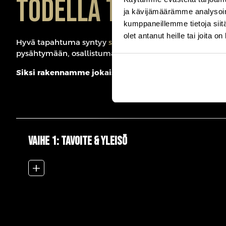
todella tuottaa tu
ja kävijämäärämme analysoim
kumppaneillemme tietoja siitä
olet antanut heille tai joita o
Hyvä tapahtuma syntyy
selkeästä tavoitteesta
,
oikeasta
pysähtymään, osallistumaan ja jatkamaan keskustelua
Siksi rakennamme jokaisen tapahtuman alusta asti s
VAIHE 1: Tavoite & yleisö
add_2