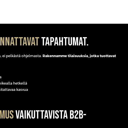
annattavat
tapahtumat.
, ei pelkästä ohjelmasta.
Rakennamme tilaisuuksia, jotka tuottavat
a
ikealla hetkellä
itattavaa kasvua
emus
vaikuttavista B2B-