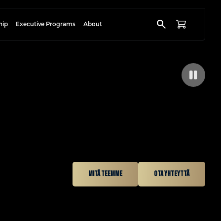
search
hip
Executive Programs
About
Mitä teemme
Ota yhteyttä