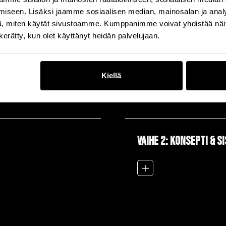
loksia.
iseen. Lisäksi jaamme sosiaalisen median, mainosalan ja analy
, miten käytät sivustoamme. Kumppanimme voivat yhdistää näitä t
n kerätty, kun olet käyttänyt heidän palvelujaan.
 yleisöstä
ja
kokemuksesta
, joka saa ihmiset
 tapahtuman jälkeen.
en mukaan, mitä sen pitää saada aikaan.
Kiellä
VAIHE 2: Konsepti & s
add_2