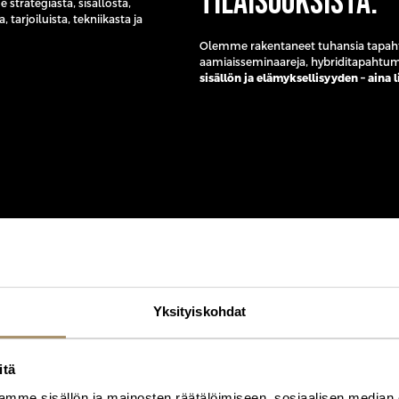
tilaisuuksista.
strategiasta, sisällöstä,
tarjoiluista, tekniikasta ja
Olemme rakentaneet tuhansia tapahtum
aamiaisseminaareja, hybriditapahtumia
sisällön ja elämyksellisyyden – aina 
Yksityiskohdat
apahtuman, joka
itä
mme sisällön ja mainosten räätälöimiseen, sosiaalisen median