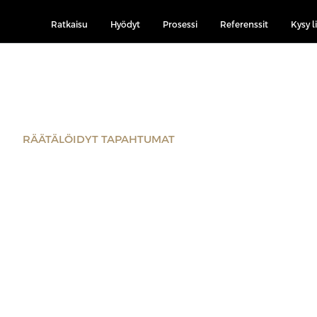
Ratkaisu
Hyödyt
Prosessi
Referenssit
Kysy l
RÄÄTÄLÖIDYT TAPAHTUMAT
Muuta kohtaam
tuloksiksi.
Professio Executive tuottaa yrityksille tapahtumia, jot