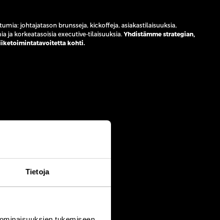
ia: johtajatason brunsseja, kickoffeja, asiakastilaisuuksia,
 ja korkeatasoisia executive-tilaisuuksia.
Yhdistämme strategian,
liiketoimintatavoitetta kohti.
Tietoja
 ominaisuuksien tukemiseen