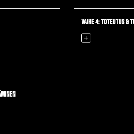
VAIHE 4: Toteutus & 
add_2
äminen