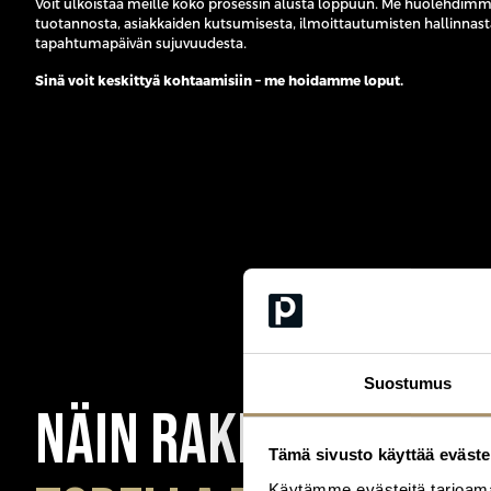
Voit ulkoistaa meille koko prosessin alusta loppuun. Me huolehdimme 
tuotannosta, asiakkaiden kutsumisesta, ilmoittautumisten hallinnasta, 
tapahtumapäivän sujuvuudesta.
Sinä voit keskittyä kohtaamisiin – me hoidamme loput.
Suostumus
Näin rakennamme t
Tämä sivusto käyttää eväste
Käytämme evästeitä tarjoama