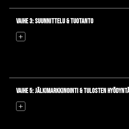
VAIHE 3: Suunnittelu & tuotanto
add_2
VAIHE 5: Jälkimarkkinointi & tulosten hyödynt
add_2