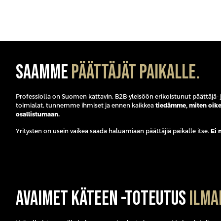
Executive?
Saamme
päättäjät paikalle.
Professiolla on Suomen kattavin, B2B-yleisöön erikoistunut päättäjä
toimialat, tunnemme ihmiset ja ennen kaikkea
tiedämme, miten oike
osallistumaan.
Yritysten on usein vaikea saada haluamiaan päättäjiä paikalle itse.
Ei 
Avaimet käteen -toteutus
ilma