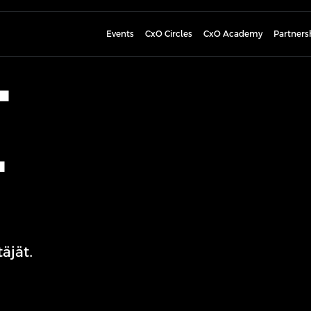
Events
CxO Circles
CxO Academy
Partners
t
t
äjät.