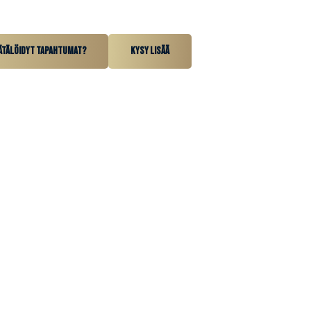
ätälöidyt tapahtumat?
Kysy lisää