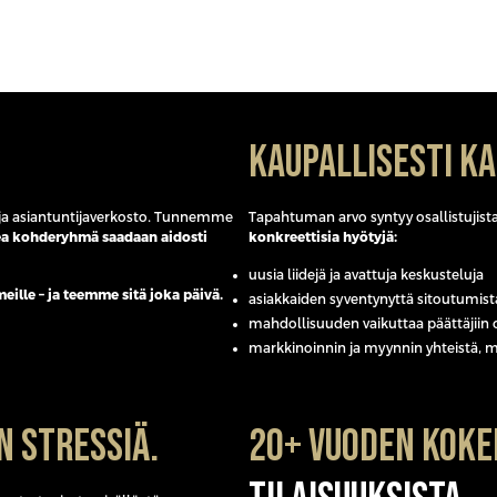
Kaupallisesti k
- ja asiantuntijaverkosto. Tunnemme
Tapahtuman arvo syntyy osallistujista
a kohderyhmä saadaan aidosti
konkreettisia hyötyjä:
uusia liidejä ja avattuja keskusteluja
meille – ja teemme sitä joka päivä.
asiakkaiden syventynyttä sitoutumist
mahdollisuuden vaikuttaa päättäjiin o
markkinoinnin ja myynnin yhteistä, m
n stressiä.
20+ vuoden kok