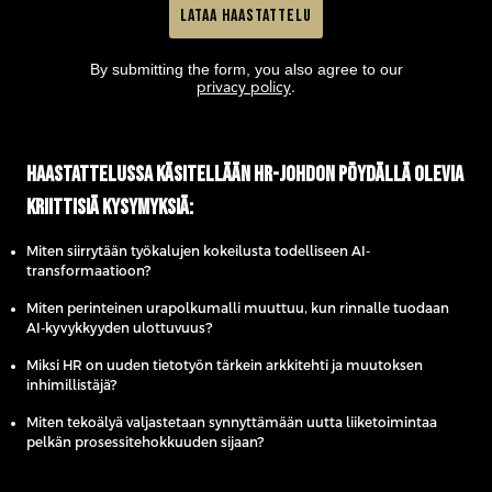
Lataa haastattelu
By submitting the form, you also agree to our
privacy policy
.
Haastattelussa käsitellään HR-johdon pöydällä olevia
kriittisiä kysymyksiä:
Miten siirrytään työkalujen kokeilusta todelliseen AI-
transformaatioon?
Miten perinteinen urapolkumalli muuttuu, kun rinnalle tuodaan
AI-kyvykkyyden ulottuvuus?
Miksi HR on uuden tietotyön tärkein arkkitehti ja muutoksen
inhimillistäjä?
Miten tekoälyä valjastetaan synnyttämään uutta liiketoimintaa
pelkän prosessitehokkuuden sijaan?