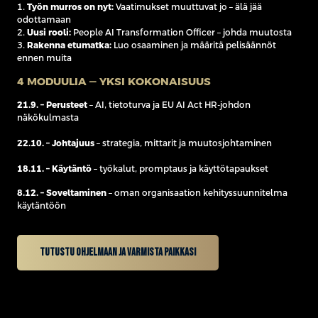
1.
Työn murros on nyt:
Vaatimukset muuttuvat jo – älä jää
odottamaan
2.
Uusi rooli:
People AI Transformation Officer – johda muutosta
3.
Rakenna etumatka:
Luo osaaminen ja määritä pelisäännöt
ennen muita
4 MODUULIA — YKSI KOKONAISUUS
21.9. – Perusteet
– AI, tietoturva ja EU AI Act HR-johdon
näkökulmasta
22.10. – Johtajuus
– strategia, mittarit ja muutosjohtaminen
18.11. – Käytäntö
– työkalut, promptaus ja käyttötapaukset
8.12. – Soveltaminen
– oman organisaation kehityssuunnitelma
käytäntöön
Tutustu ohjelmaan ja varmista paikkasi