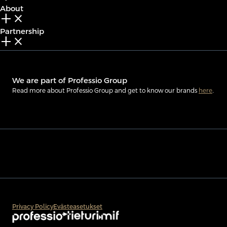
About
add_2
close
Partnership
add_2
close
We are part of Professio Group
Read more about Professio Group and get to know our brands
here
.
Privacy Policy
Evästeasetukset