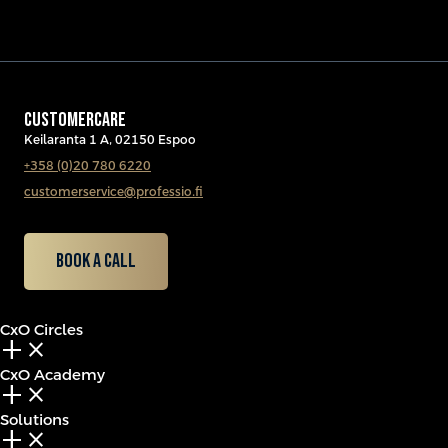
CUSTOMERCARE
Keilaranta 1 A, 02150 Espoo
+358 (0)20 780 6220
customerservice@professio.fi
Book a call
CxO Circles
add_2
close
CxO Academy
add_2
close
Solutions
add_2
close