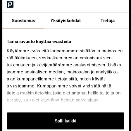
Suostumus
Yksityiskohdat
Tietoja
Tämä sivusto käyttää evästeitä
Käytämme evästeitä tarjoamamme sisällön ja mainosten
räätälöimiseen, sosiaalisen median ominaisuuksien
tukemiseen ja kävijämäärämme analysoimiseen. Lisäksi
jaamme sosiaalisen median, mainosalan ja analytiikka-
alan kumppaneillemme tietoja siitä, miten käytät
sivustoamme. Kumppanimme voivat yhdistää näitä
Henkilöstöjohtaja, Siili Solutions
tietoja muihin tietoihin, joita olet antanut heille tai joita on
TARU SALO
kerätty, kun olet käyttänyt heidän palvelujaan.
Salli kaikki
add_2