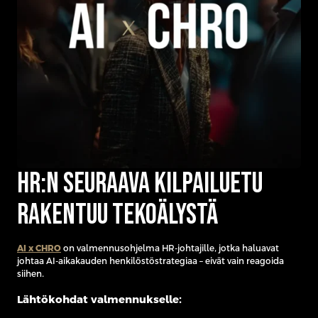
HR:n seuraava kilpailuetu
rakentuu tekoälystä
AI x CHRO
on valmennusohjelma HR-johtajille, jotka haluavat
johtaa AI-aikakauden henkilöstöstrategiaa – eivät vain reagoida
siihen.
Lähtökohdat valmennukselle: