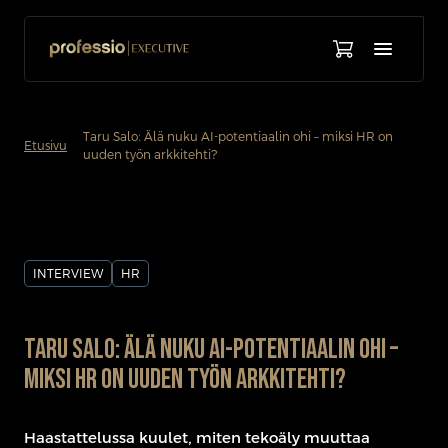
Taru Salo: Älä nuku AI-potentiaalin ohi – miksi HR on
chevron_forward
Etusivu
uuden työn arkkitehti?
INTERVIEW
HR
Taru Salo: Älä nuku AI-potentiaalin ohi –
miksi HR on uuden työn arkkitehti?
Haastattelussa kuulet, miten tekoäly muuttaa