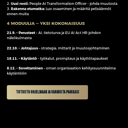
2.
Uusi rooli:
People AI Transformation Officer – johda muutosta
3.
Rakenna etumatka:
Luo osaaminen ja määritä pelisäännöt
ennen muita
4 MODUULIA — YKSI KOKONAISUUS
21.9. – Perusteet
– AI, tietoturva ja EU AI Act HR-johdon
näkökulmasta
22.10. – Johtajuus
– strategia, mittarit ja muutosjohtaminen
18.11. – Käytäntö
– työkalut, promptaus ja käyttötapaukset
8.12. – Soveltaminen
– oman organisaation kehityssuunnitelma
käytäntöön
Tutustu ohjelmaan ja varmista paikkasi