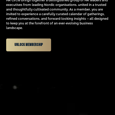
0
HR Circle brings together a distinguished group of HR leaders and
executives from leading Nordic organisations, united in a trusted
and thoughtfully cultivated community. As a member, you are
1
invited to experience a carefully curated calendar of gatherings,
refined conversations, and forward-looking insights — all designed
to keep you at the forefront of an ever-evolving business
landscape.
2
Unlock membership
3
0
0
4
1
1
5
2
0
2
6
3
0
0
1
3