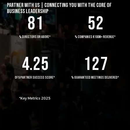
7
0
4
1
1
2
4
PARTNER WITH US | CONNECTING YOU WITH THE CORE OF
BUSINESS LEADERSHIP
8
1
5
2
2
0
3
0
5
3
1
4
0
1
6
% DIRECTORS OR ABOVE*
% COMPANIES €100M+ REVENUE*
4
.
2
5
1
2
7
OF 5 PARTNER SUCCESS SCORE*
% GUARANTEED MEETINGS DELIVERED*
*Key Metrics 2025