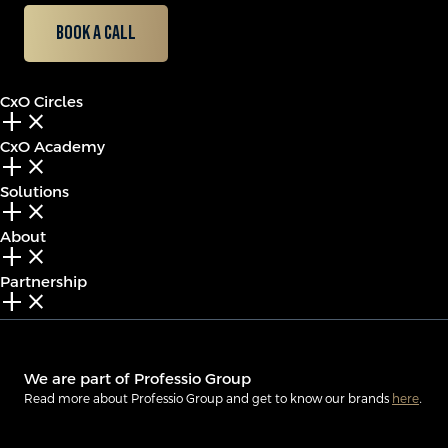
Book a call
CxO Circles
add_2
close
CxO Academy
add_2
close
Solutions
add_2
close
About
add_2
close
Partnership
add_2
close
We are part of Professio Group
Read more about Professio Group and get to know our brands
here
.