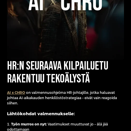
HR:n seuraava kilpailuetu
rakentuu tekoälystä
AI x CHRO
on valmennusohjelma HR-johtajille, jotka haluavat
johtaa AI-aikakauden henkilöstöstrategiaa – eivät vain reagoida
siihen.
Lähtökohdat valmennukselle:
1.
Työn murros on nyt:
Vaatimukset muuttuvat jo – älä jää
odottamaan