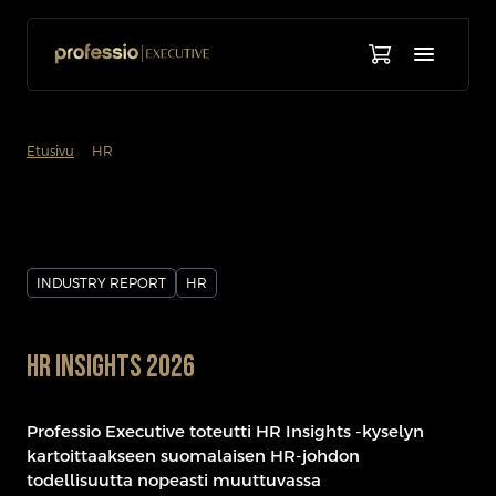
chevron_forward
Etusivu
HR
INDUSTRY REPORT
HR
HR Insights 2026
Professio Executive toteutti HR Insights -kyselyn
kartoittaakseen suomalaisen HR-johdon
todellisuutta nopeasti muuttuvassa