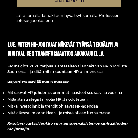
Lataa raportti
Lähettämällä lomakkeen hyväksyt samalla Profession
tietosuojaselosteen
.
Lue, miten HR-johtajat näkevät työnsä tekoälyn ja
digitaalisen transformaation aikakaudella.
HR Insights 2026 tarjoaa ajantasaisen tilannekuvan HR:n roolista
Suomessa – ja siitä, mihin suuntaan HR on menossa.
Raportista selviää muun muassa:
Mitkä ovat HR-johdon suurimmat haasteet seuraavina vuosina
Millaista strategista roolia HR:ltä odotetaan
Mitkä investoinnit ja trendit ohjaavat HR-agendaa
Mitä oikeasti priorisoidaan – ja mistä ollaan luopumassa
Kyselyyn vastasi joukko suurten suomalaisten organisaatioiden
HR-johtajia.