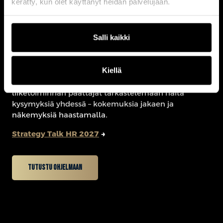
kerätty, kun olet käyttänyt heidän palvelujaan.
Salli kaikki
Jatka keskustelua Stategy Talk HR -tapahtumassa.
Kiellä
Strategy Talk HR kokoaa yhteen HR-johdon ja
liiketoiminnan päättäjät tarkastelemaan näitä
kysymyksiä yhdessä – kokemuksia jakaen ja
näkemyksiä haastamalla.
Strategy Talk HR 2027
→
Tutustu ohjelmaan