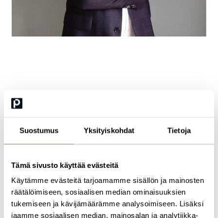
Service Dealer Development Manager, Hiab
Juha Nyholm
Juhalla on yli 20 v kokemus ajoneuvokaupan ja ajoneuvojen
Suostumus
Yksityiskohdat
Tietoja
palveluliiketoiminnan kehittämisestä. Hiab:lla Juha vastaa
globaalin palveluverkoston johtamiseen käytettävien prosessien ja
välineiden kehittämisestä. Työssä tukena on pitkä kokemus
autoalalta, jossa globaalien myynti- ja palveluverkostojen
Tämä sivusto käyttää evästeitä
johtaminen on vuosia raskaan kaluston toimintamalleja edellä.
Käytämme evästeitä tarjoamamme sisällön ja mainosten
räätälöimiseen, sosiaalisen median ominaisuuksien
tukemiseen ja kävijämäärämme analysoimiseen. Lisäksi
jaamme sosiaalisen median, mainosalan ja analytiikka-