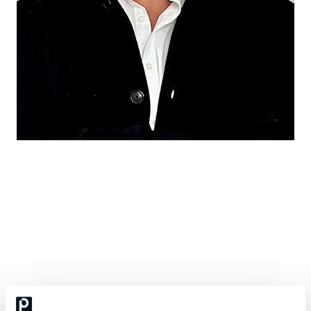
Antti Kauppi
Johdon vanhempi konsultti ja yrittäjä, kokenut
johtamisen ja kriisien kohtaamisen asiantuntija
Antti Kauppi on kokenut organisaatiopsykologi ja johdon
konsultti, jolla on laaja kokemus vaativista työympäristöistä ja