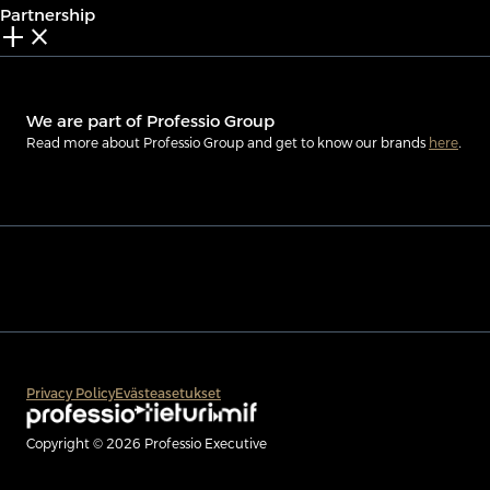
Partnership
add_2
close
We are part of Professio Group
Read more about Professio Group and get to know our brands
here
.
Privacy Policy
Evästeasetukset
Copyright © 2026 Professio Executive