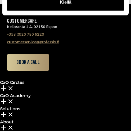
Kiellä
CUSTOMERCARE
Keilaranta 1 A, 02150 Espoo
+358 (0)20 780 6220
customerservice@professio.fi
Book a call
CxO Circles
add_2
close
CxO Academy
add_2
close
Solutions
add_2
close
About
add_2
close