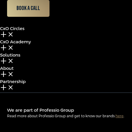
Book a call
CxO Circles
add_2
close
CxO Academy
add_2
close
Solutions
add_2
close
About
add_2
close
Partnership
add_2
close
We are part of Professio Group
Read more about Professio Group and get to know our brands
here
.