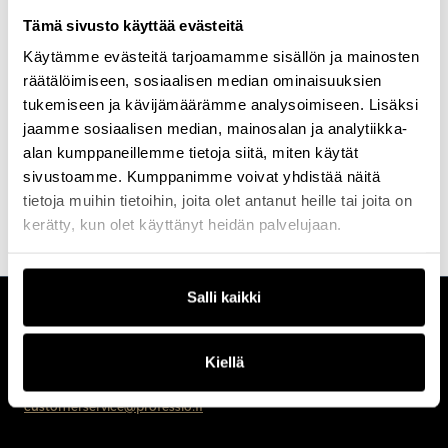
Tämä sivusto käyttää evästeitä
Tutustu kaikkiin Profession
koulutuksiin
ja
tapahtumiin
, joihin
Käytämme evästeitä tarjoamamme sisällön ja mainosten
valitsemme aina parhaat kouluttajat ja puhujat.
räätälöimiseen, sosiaalisen median ominaisuuksien
Etsi koulutus & tapahtuma
Ota yhteyttä
tukemiseen ja kävijämäärämme analysoimiseen. Lisäksi
jaamme sosiaalisen median, mainosalan ja analytiikka-
alan kumppaneillemme tietoja siitä, miten käytät
sivustoamme. Kumppanimme voivat yhdistää näitä
tietoja muihin tietoihin, joita olet antanut heille tai joita on
kerätty, kun olet käyttänyt heidän palvelujaan.
Salli kaikki
CUSTOMERCARE
Keilaranta 1 A, 02150 Espoo
Kiellä
+358 (0)20 780 6220
customerservice@professio.fi