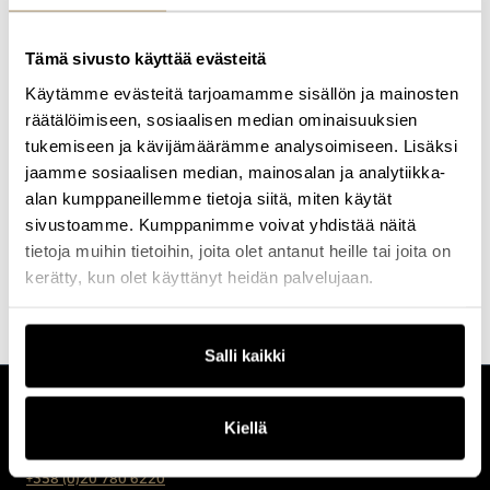
Kimmo on kirjoittaja, kirjoittamisen opettaja ja työnohjaaja. Tällä
Tämä sivusto käyttää evästeitä
hetkellä hän toimii äidinkielen yliopisto-opettajana Helsingin
yliopistossa. Hän on kokenut kouluttaja ja kouluttaakin niin
Käytämme evästeitä tarjoamamme sisällön ja mainosten
yrityksissä kuin julkishallinnon organisaatioissa.
räätälöimiseen, sosiaalisen median ominaisuuksien
Kimmo on tunnettu innostavista kirjoittamisen kursseista ja
tukemiseen ja kävijämäärämme analysoimiseen. Lisäksi
kirjoista. Hän on julkaissut viisi kirjoittamista käsittelevää, kiitettyä
jaamme sosiaalisen median, mainosalan ja analytiikka-
tietokirjaa. Koulutukseltaan hän on filosofian tohtori ja suomen
kielen dosentti.
alan kumppaneillemme tietoja siitä, miten käytät
sivustoamme. Kumppanimme voivat yhdistää näitä
Haluatko lisätietoa tämän kouluttajan valmennuksista?
Ota
tietoja muihin tietoihin, joita olet antanut heille tai joita on
yhteyttä
ja kerromme lisää.
kerätty, kun olet käyttänyt heidän palvelujaan.
Salli kaikki
CUSTOMERCARE
Kiellä
Keilaranta 1 A, 02150 Espoo
+358 (0)20 780 6220