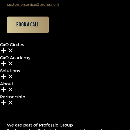
customerservice@professio.fi
Book a call
CxO Circles
add_2
close
CxO Academy
add_2
close
Solutions
add_2
close
About
add_2
close
Partnership
add_2
close
We are part of Professio Group