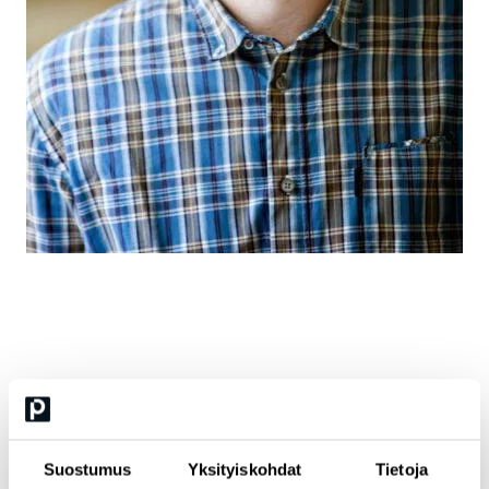
Kimmo
Svinhufvud
Innostava kirjoittaja, kouluttaja & äidinkielen
Suostumus
Yksityiskohdat
Tietoja
yliopisto-opettaja, Helsingin yliopisto