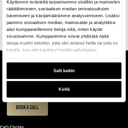
Käytämme evästeitä tarjoamamme sisällön ja mainosten
Laura vahvuus on organisaation kokonaisvaltaisessa, strategisessa
räätälöimiseen, sosiaalisen median ominaisuuksien
viestintäkyvykkyyden kehittämisessä. Nykyisin Laura työskentelee
enimmäkseen johtamisviestinnän kehittämisen parissa, mutta
tukemiseen ja kävijämäärämme analysoimiseen. Lisäksi
työnkuvaan mahtuu myös viestintätiimien ja asiantuntijoiden
jaamme sosiaalisen median, mainosalan ja analytiikka-
viestinnän sparraamista.
alan kumppaneillemme tietoja siitä, miten käytät
sivustoamme. Kumppanimme voivat yhdistää näitä
tietoja muihin tietoihin, joita olet antanut heille tai joita on
kerätty, kun olet käyttänyt heidän palvelujaan.
CUSTOMERCARE
Salli kaikki
Keilaranta 1 A, 02150 Espoo
+358 (0)20 780 6220
customerservice@professio.fi
Kiellä
Book a call
CxO Circles