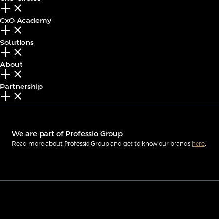
add_2
close
CxO Academy
add_2
close
Solutions
add_2
close
About
add_2
close
Partnership
add_2
close
We are part of Professio Group
Read more about Professio Group and get to know our brands
here
.