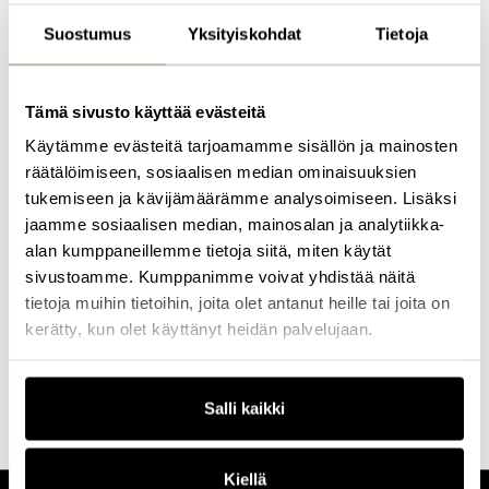
asiakkaiden kuin lingvistien näkökulmasta. Toimialan disruptio
avaa mahdollisuuksia uusille innovatiivisille liiketoimintamalleille
Suostumus
Yksityiskohdat
Tietoja
ja työkaluille. Miten tekoälyn tuoman hyödyn voi maksimoida
laatua vaarantamatta?
Tätä nykyä Leena toimii sisältö- ja viestintäpalveluja tarjoavan
Tämä sivusto käyttää evästeitä
kansainvälisen Acolad-konsernin globaalina tekoälyratkaisujen
omistajana. Tässä roolissa hän käy keskusteluja sekä Suomen
Käytämme evästeitä tarjoamamme sisällön ja mainosten
suurimpien että mm. Fortune 500 -yritysten kanssa siitä, miten
räätälöimiseen, sosiaalisen median ominaisuuksien
hyödyntää tekoälyä ja konekääntämistä ja -tulkkausta, ja kuinka
tukemiseen ja kävijämäärämme analysoimiseen. Lisäksi
saada generatiivisesta tekoälystä ja kielimalleista parhaat hyödyt
irti. Leena on myös mukana Acolad-konsernin
jaamme sosiaalisen median, mainosalan ja analytiikka-
teknologiaratkaisujen kehitystyössä ja seuraa lähietäisyydeltä
alan kumppaneillemme tietoja siitä, miten käytät
toimialan teknologista kehitystä.
sivustoamme. Kumppanimme voivat yhdistää näitä
LinkedIn:
Leena Peltomaa
tietoja muihin tietoihin, joita olet antanut heille tai joita on
kerätty, kun olet käyttänyt heidän palvelujaan.
Haluatko lisätietoa tämän kouluttajan valmennuksista?
Ota yhteyttä
ja kerromme lisää!
Salli kaikki
Kiellä