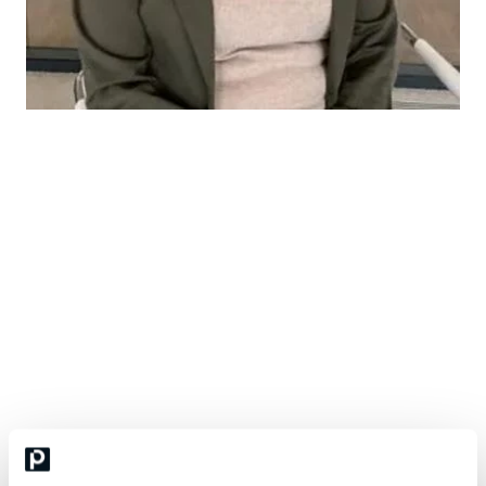
Leena Peltomaa
käännös- ja tulkkaustoimialan ja monikielisen
viestinnän asiantuntija
Leena Peltomaalla
on yli 20 vuoden kokemus käännös- ja
tulkkaustoimialasta ja monikielisestä viestinnästä. Hänen
pohjakoulutuksensa on kielistä ja kääntämisestä; lisäksi hän on
opiskellut mm. liikkeenjohtamista ja kansainvälistä liiketoimintaa
sekä tuote- ja palvelukehitystä. Hän on toiminut kielitoimialalla
mm. liiketoimintajohtajana, myyntijohtajana, teknisenä
konsulttina ja tuotekehitysprojekteissa. Näissä rooleissaan Leena
on seurannut käännösalan teknologiamurrosta vuosien ajan niin