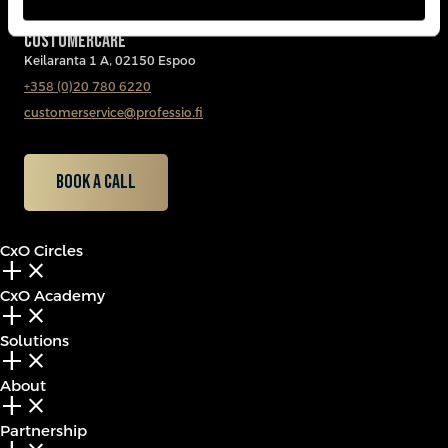
CUSTOMERCARE
Keilaranta 1 A, 02150 Espoo
+358 (0)20 780 6220
customerservice@professio.fi
Book a call
CxO Circles
add_2
close
CxO Academy
add_2
close
Solutions
add_2
close
About
add_2
close
Partnership