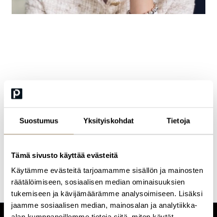
Lotta Niskala
Legal Counsel, Metso
Lotta Niskala kokenut tietosuojajuristi ja hän Metsolla globaalisti
tietosuojasta sekä sen kehittämisestä. Hänen työn keskiössä ovat
Suostumus
Yksityiskohdat
Tietoja
tietosuojasääntelyn vaatimukset, ja tuen organisaatiota tekoälyn
käyttöönotossa sekä AI governancen rakentamisessa. Edellä
mainitun lisäksi hänellä on lisäksi vahva kokemus
tietojenkäsittelysopimuksista ja niiden hallinnasta kansainvälisessä
Tämä sivusto käyttää evästeitä
liiketoimintaympäristössä.
Käytämme evästeitä tarjoamamme sisällön ja mainosten
räätälöimiseen, sosiaalisen median ominaisuuksien
tukemiseen ja kävijämäärämme analysoimiseen. Lisäksi
jaamme sosiaalisen median, mainosalan ja analytiikka-
alan kumppaneillemme tietoja siitä, miten käytät